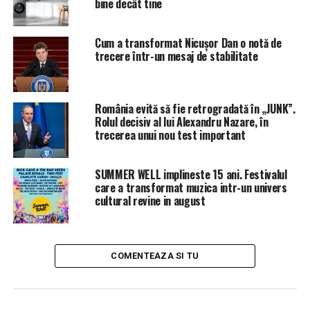
bine decât tine
conducerii este deschisă pentru toată lumea, iar oamenii
au recăpătat încrederea că instituția se poate îndrepta
Cum a transformat Nicușor Dan o notă de
în direcția corectă,” confirmă Grigoroiu.
trecere într-un mesaj de stabilitate
Deblocarea proiectelor strategice:
De la infrastructură la viziune
România evită să fie retrogradată în „JUNK”.
Rolul decisiv al lui Alexandru Nazare, în
Una dintre cele mai semnificative realizări ale noului
trecerea unui nou test important
management este deblocarea unor proiecte majore de
infrastructură. Președintele EQUITAS menționează
SUMMER WELL implineste 15 ani. Festivalul
proiectul secției noi, construită cu firma Ascent, parte a
care a transformat muzica intr-un univers
unui plan de extindere cu 240 de locuri, la care se
cultural revine in august
adaugă un alt proiect pentru 88 de locuri. Aceste
proiecte fuseseră blocate anterior din cauza unor
deficiențe de gestionare și a lipsei avizelor necesare.
COMENTEAZA SI TU
„Noua conducere a reușit să aducă la masă toți factorii
cheie: reprezentanții firmei, juriști, avocați, tehnicieni,
specialiști în construcții. S-a lucrat în echipă – lucru rar