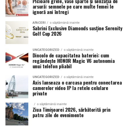
Picioare grele, vase sparte și senzația de
jantele si intaresc conceptul ales de proprietar, fie ca
ParentingTalks: Creștem Împreună – 8 Pași pentru o
arsură: semnele pe care multe femei le
vorbim despre un stil elegant, sportiv sau minimalist.
Conexiune Autentică cu Copilul Tău
ignoră ani întregi
Echilibrul dintre estetica si utilizare reala
AFACERI
o săptămână inainte
Sabrini Exclusive Diamonds susține Serenity
Golf Cup 2026
Un aspect specific evenimentelor auto din Cluj este
prezenta multor masini care nu sunt doar proiecte de
show, ci si vehicule utilizate zilnic. Proprietarii acestora
UNCATEGORIZED
o săptămână inainte
cauta solutii care sa le permita sa participe la
Dincolo de capacitatea bateriei: cum
regândește HONOR Magic V6 autonomia
evenimente fara a sacrifica complet confortul sau
unui telefon pliabil
siguranta pe drumurile publice.
UNCATEGORIZED
o săptămână inainte
In acest context, anvelopele alese trebuie sa ofere un
Axis lanseaza o carcasa pentru conectarea
echilibru intre aspect si functionalitate. Multi pasionati
camerelor video IP la retele celulare
private
opteaza pentru anvelope care arata bine la show, dar
care pot fi folosite si in conditii reale de trafic,
o săptămână inainte
indiferent de vreme sau sezon.
Ziua Timișoarei 2026, sărbătorită prin
patru zile de evenimente
De ce conteaza tipul de anvelopa la evenimentele din
Cluj