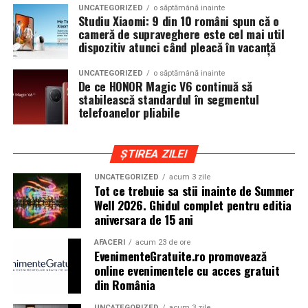
UNCATEGORIZED
o săptămână inainte
Studiu Xiaomi: 9 din 10 români spun că o
Clujul este un oras in care vremea poate fi imprevizibila,
cameră de supraveghere este cel mai util
iar drumurile din imprejurimi includ atat zone urbane,
dispozitiv atunci când pleacă în vacanță
cat si trasee montane sau colinare. O masina pregatita
UNCATEGORIZED
o săptămână inainte
de show trebuie sa ajunga la eveniment in siguranta si
De ce HONOR Magic V6 continuă să
fara probleme, indiferent de conditiile de drum.
stabilească standardul în segmentul
telefoanelor pliabile
Din acest motiv, tipul de anvelopa ales devine extrem de
important. Anvelopele care ofera aderenta constanta,
ȘTIREA ZILEI
stabilitate si un aspect echilibrat sunt preferate de cei
care nu doresc sa transforme masina intr-un obiect
UNCATEGORIZED
acum 3 zile
Tot ce trebuie sa stii inainte de Summer
static. In acest sens, alegerea unor
anvelope all season
Well 2026. Ghidul complet pentru editia
175 65 r14
poate fi potrivita pentru multe proiecte
aniversara de 15 ani
prezente la evenimentele locale, in special pentru
masinile compacte sau clasice.
AFACERI
acum 23 de ore
EvenimenteGratuite.ro promovează
online evenimentele cu acces gratuit
Pozitia masinii si rolul anvelopelor
din România
La un show auto, pozitia masinii este analizata atent.
UNCATEGORIZED
acum 3 zile