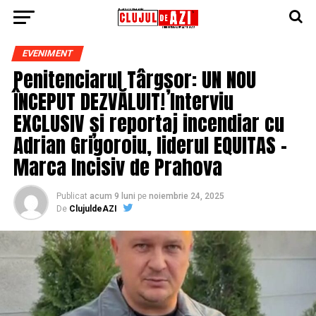
EVENIMENT
Penitenciarul Târgșor: UN NOU
ÎNCEPUT DEZVĂLUIT! Interviu
EXCLUSIV și reportaj incendiar cu
Adrian Grigoroiu, liderul EQUITAS –
Marca Incisiv de Prahova
Publicat
acum 9 luni
pe
noiembrie 24, 2025
De
ClujuldeAZI