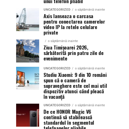
unui telefon pliabil
UNCATEGORIZED
o săptămână inainte
Axis lanseaza o carcasa
pentru conectarea camerelor
video IP la retele celulare
private
o săptămână inainte
Ziua Timișoarei 2026,
sărbătorită prin patru zile de
evenimente
UNCATEGORIZED
o săptămână inainte
Studiu Xiaomi: 9 din 10 români
spun că o cameră de
supraveghere este cel mai util
dispozitiv atunci când pleacă
în vacanță
UNCATEGORIZED
o săptămână inainte
De ce HONOR Magic V6
continuă să stabilească
standardul în segmentul
telefoanelor pliabile