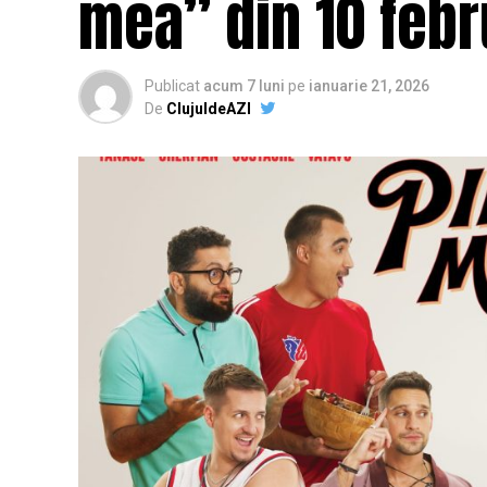
mea” din 10 febr
Publicat
acum 7 luni
pe
ianuarie 21, 2026
De
ClujuldeAZI