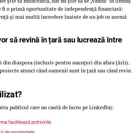
e știe să muncească, dar nu știe să se „vândă” în limbaj
te fi o primă oportunitate de independență financiară:
iență și mai multă încredere înainte de un job cu normă
r să revină în țară sau lucrează între
 din diaspora (inclusiv pentru anunțuri din afara țării).
e proiecte atunci când oamenii sunt în țară sau când revin
lizat?
ntru publicul care nu caută de lucru pe LinkedIn):
rma facilitează potrivirile.
ii de proximitate.