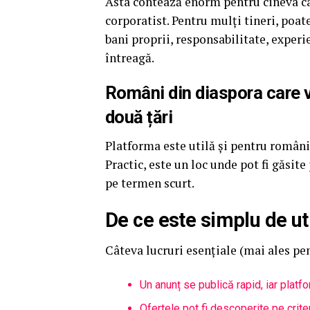
Asta contează enorm pentru cineva car
corporatist. Pentru mulți tineri, poa
bani proprii, responsabilitate, exper
întreagă.
Români din diaspora care vo
două țări
Platforma este utilă și pentru românii
Practic, este un loc unde pot fi găsit
pe termen scurt.
De ce este simplu de uti
Câteva lucruri esențiale (mai ales pe
Un anunț se publică rapid, iar platfo
Ofertele pot fi descoperite pe criter