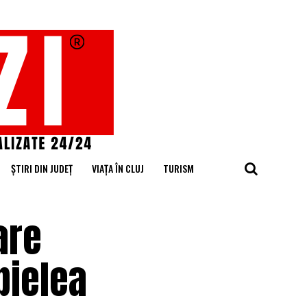
ȘTIRI DIN JUDEȚ
VIAȚA ÎN CLUJ
TURISM
are
pielea