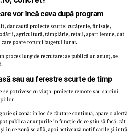
 care vor încă ceva după program
t, dar caută proiecte scurte: curățenie, finisaje,
podării, agricultură, tâmplărie, retail, spart lemne, dat
care poate rotunji bugetul lunar.
n proces lung de recrutare: se publică un anunț, se
d.
să sau au ferestre scurte de timp
e se potrivesc cu viața: proiecte remote sau sarcini
piilor.
gorie și zonă: în loc de căutare continuă, apare o alertă
ot publica anunțurile în funcție de ce știu să facă, cât
i în ce zonă se află, apoi activează notificările și intră