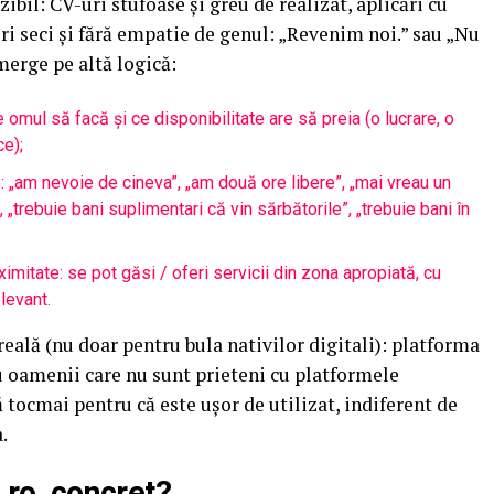
zibil: CV-uri stufoase și greu de realizat, aplicări cu
uri seci și fără empatie de genul: „Revenim noi.” sau „Nu
merge pe altă logică:
e omul să facă și ce disponibilitate are să preia (o lucrare, o
ce);
e: „am nevoie de cineva”, „am două ore libere”, „mai vreau un
 „trebuie bani suplimentari că vin sărbătorile”, „trebuie bani în
mitate: se pot găsi / oferi servicii din zona apropiată, cu
levant.
eală (nu doar pentru bula nativilor digitali): platforma
u oamenii care nu sunt prieteni cu platformele
 tocmai pentru că este ușor de utilizat, indiferent de
.
u.ro, concret?