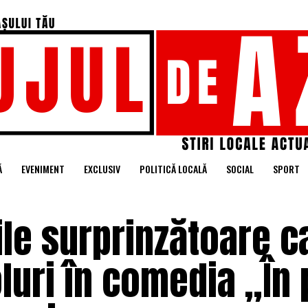
Ă
EVENIMENT
EXCLUSIV
POLITICĂ LOCALĂ
SOCIAL
SPORT
ile surprinzătoare c
luri în comedia „În 