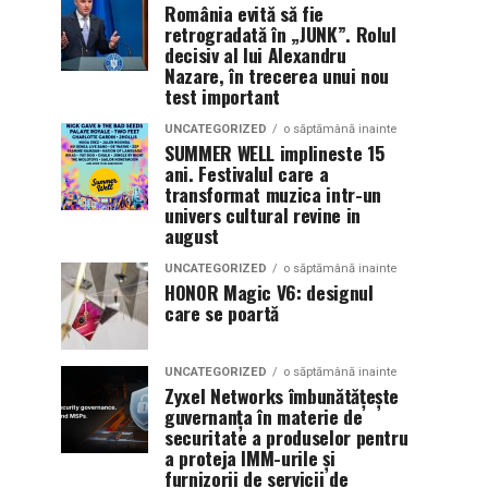
România evită să fie
retrogradată în „JUNK”. Rolul
decisiv al lui Alexandru
Nazare, în trecerea unui nou
test important
UNCATEGORIZED
o săptămână inainte
SUMMER WELL implineste 15
ani. Festivalul care a
transformat muzica intr-un
univers cultural revine in
august
UNCATEGORIZED
o săptămână inainte
HONOR Magic V6: designul
care se poartă
UNCATEGORIZED
o săptămână inainte
Zyxel Networks îmbunătățește
guvernanța în materie de
securitate a produselor pentru
a proteja IMM-urile și
furnizorii de servicii de