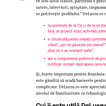
Pe site-urile clasice, parcursul e previ
sutele, interviuri, așteptare, răspuns
se potrivește profilului.” DeLucru.ro 
nu pornește de la CV, ci de la ce ști
tură, un proiect scurt, activități zilni
e construită pentru situații concret
client”, „azi se găsește pe cineva?”,
plus că s-au scumpit toate”;
are o componentă puternică de proxi
notificări instant când apare ceva re
Și, foarte important pentru România r
este gândită să scadă barierele pentr
complicate. DeLucru.ro este apreciată
nivelul de familiaritate cu tehnologia
Cui îi este utilă DeLucr