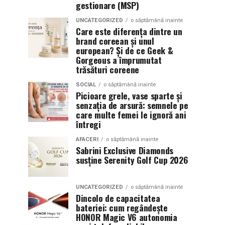
gestionare (MSP)
UNCATEGORIZED
o săptămână inainte
Care este diferența dintre un
brand coreean și unul
european? Și de ce Geek &
Gorgeous a împrumutat
trăsături coreene
SOCIAL
o săptămână inainte
Picioare grele, vase sparte și
senzația de arsură: semnele pe
care multe femei le ignoră ani
întregi
AFACERI
o săptămână inainte
Sabrini Exclusive Diamonds
susține Serenity Golf Cup 2026
UNCATEGORIZED
o săptămână inainte
Dincolo de capacitatea
bateriei: cum regândește
HONOR Magic V6 autonomia