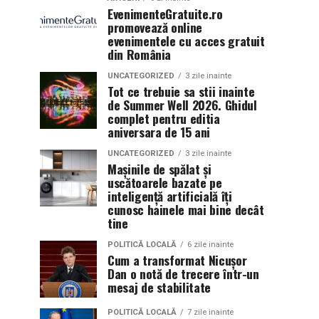
EvenimenteGratuite.ro
promovează online
evenimentele cu acces gratuit
din România
UNCATEGORIZED
3 zile inainte
Tot ce trebuie sa stii inainte
de Summer Well 2026. Ghidul
complet pentru editia
aniversara de 15 ani
UNCATEGORIZED
3 zile inainte
Mașinile de spălat și
uscătoarele bazate pe
inteligență artificială îți
cunosc hainele mai bine decât
tine
POLITICĂ LOCALĂ
6 zile inainte
Cum a transformat Nicușor
Dan o notă de trecere într-un
mesaj de stabilitate
POLITICĂ LOCALĂ
7 zile inainte