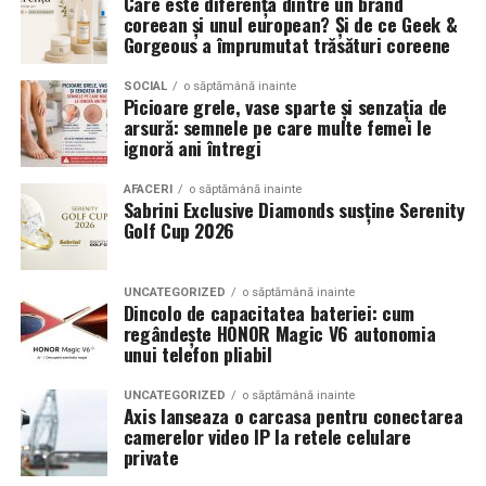
Care este diferența dintre un brand
coreean și unul european? Și de ce Geek &
ars-industrial
Pe 13 februarie la ora 18:30
, spectatorii din
Iași
sunt
Gorgeous a împrumutat trăsături coreene
invitați la proiecția specială din
Cinema City Iulius
Mall
, alături de regizorul
SOCIAL
o săptămână inainte
Paul Decu
și de
Picioare grele, vase sparte și senzația de
actorii
Gabriel Vatavu, Sergiu Costache, Azaleea
arsură: semnele pe care multe femei le
Despre UZINEX
Necula, Alexandra Răduță.
ignoră ani întregi
UZINEX (SC GW LASER TECHNOLOGY SRL) este un
De „Ziua Îndrăgostiților”, pe
14 februarie, în Cinema
AFACERI
o săptămână inainte
integrator industrial român cu sediul în județul Iași,
Sabrini Exclusive Diamonds susține Serenity
City Iulius Mall Suceava, de la 18:30
, spectatorii sunt
specializat în furnizarea de soluții turnkey pentru
Golf Cup 2026
invitați la film alături de regizorul
Paul Decu
și de
echipamente CNC, laser, energie regenerabilă, ambalare,
actorii
Sergiu Costache, Vlad si Oana Gherman,
reciclare, prelucrarea metalelor și utilaje grele.
Alexandra Răduță.
UNCATEGORIZED
o săptămână inainte
Compania oferă garanție de 60 de luni pe echipamente,
Dincolo de capacitatea bateriei: cum
suport tehnic sub 36 de ore și eligibilitate pentru
regândește HONOR Magic V6 autonomia
Cineplexx Băneasa Shopping City
unui telefon pliabil
finanțări din fonduri europene și PNRR. Mai multe
București
găzduiește o proiecție specială în prezența
informații la
www.uzinex.ro
.
întregii echipe pe
15 februarie, de la 17:30.
UNCATEGORIZED
o săptămână inainte
Axis lanseaza o carcasa pentru conectarea
camerelor video IP la retele celulare
În
Craiova
, regizorul
Paul Decu
și actorii
Sergiu
private
Costache, Azaleea Necula și Oana Gherman
vor