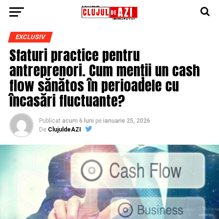
EXCLUSIV
Sfaturi practice pentru
antreprenori. Cum menții un cash
flow sănătos în perioadele cu
încasări fluctuante?
Publicat
acum 6 luni
pe
ianuarie 25, 2026
De
ClujuldeAZI