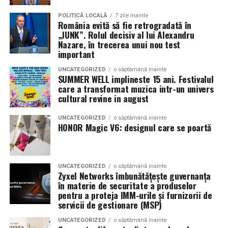
pentru o problemă
24 februarie.
reală a pieței locale,
POLITICĂ LOCALĂ
7 zile inainte
România evită să fie retrogradată în
livrată unui client
După proiecțiile speciale din Arad, Timișoara, Alba Iulia,
„JUNK”. Rolul decisiv al lui Alexandru
Sibiu, Brașov, Cluj-Napoca, Baia Mare, Oradea, cu săli
Nazare, în trecerea unui nou test
român care a luat
important
pline, multe aplauze, râsete și discuții îndelungate cu
decizia corectă de a
spectatorii curioși și încântați de poveste și de
UNCATEGORIZED
o săptămână inainte
SUMMER WELL implineste 15 ani. Festivalul
investi în echipamente
prestațiile actorilor, caravana
„În pielea mea”
continuă
care a transformat muzica intr-un univers
în mai multe orașe.
eligibile pentru
cultural revine in august
finanțările UE.”
Pe
11 februarie
va avea loc proiecția specială
„În pielea
UNCATEGORIZED
o săptămână inainte
HONOR Magic V6: designul care se poartă
mea”
de la
Cinema City din City Park Constanța
,
de la
Andrei-Sorin Baciu
, co-fondator
UZINEX
18:30
, unde
regizorul Paul Decu și actrița Azaleea
Necula
, originari din Constanța și împrejurimi, vor
prezenta filmul alături de colegii lor
Ioana State,
UNCATEGORIZED
o săptămână inainte
Pentru un studiu de caz tehnic complet, cu fotografii și detalii
Zyxel Networks îmbunătățește guvernanța
Alexandra Răduță și Gabriel Vatavu.
în materie de securitate a produselor
suplimentare despre implementarea la beneficiar, vezi:
pentru a proteja IMM-urile și furnizorii de
Cinema City Shopping City Galați
invită spectatorii
pe
servicii de gestionare (MSP)
12 februarie de la 18:30
la întâlnirea cu actrițele
Ioana
Sursa originală — studiu de caz detaliat:
🔗
UNCATEGORIZED
o săptămână inainte
State și Azaleea Necula și regizorul Paul Decu.
www.uzinex.ro/studii-de-caz/centrala-fotovoltaica-mobila-