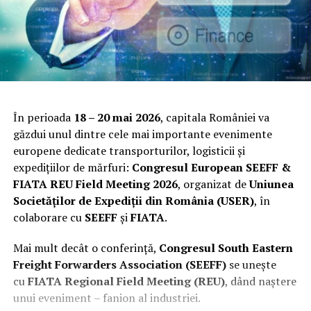
În perioada
18 – 20 mai 2026
, capitala României va
găzdui unul dintre cele mai importante evenimente
europene dedicate transporturilor, logisticii și
expedițiilor de mărfuri:
Congresul European SEEFF &
FIATA REU Field Meeting 2026
, organizat de
Uniunea
Societăților de Expediții din România (USER)
, în
colaborare cu
SEEFF
și
FIATA
.
Mai mult decât o conferință,
Congresul South Eastern
Freight Forwarders Association (SEEFF)
se unește
cu
FIATA Regional Field Meeting (REU)
, dând naștere
unui eveniment – fanion al industriei.