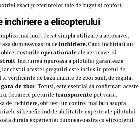
otrivi exact preferintelor tale de buget si confort.
e inchiriere a elicopterului
implica mai mult decat simpla utilizare a aeronavei,
ra taxa dumneavoastra de
inchiriere
. Cand inchiriati un
 obicei costurile
operationale
ale aeronavei si
struit
. Instruirea riguroasa a pilotului garanteaza
 iar costul acestei pregatiri este inclus in pretul de
 si verificarile de baza inainte de zbor sunt, de regula,
e
gata de zbor
. Totusi, este esential sa confirmati aceste
ra, deoarece preturile
transparente
pot varia.
a de inchiriere, obtineti un control mai bun asupra
rizele si beneficiind de abilitatile experte ale pilotului
e toata durata experientei dumneavoastra cu elicopterul