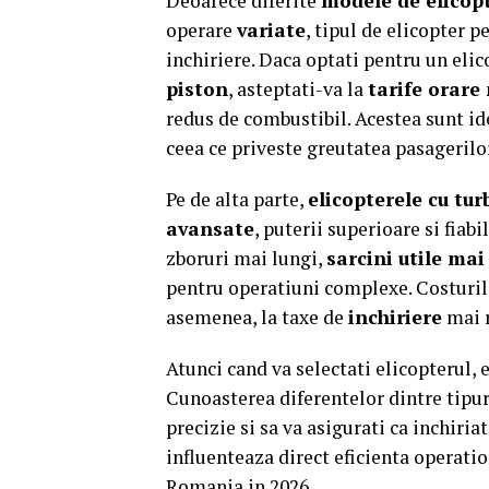
Deoarece diferite
modele de elicop
operare
variate
, tipul de elicopter p
inchiriere. Daca optati pentru un eli
piston
, asteptati-va la
tarife orare
redus de combustibil. Acestea sunt ide
ceea ce priveste greutatea pasagerilor
Pe de alta parte,
elicopterele cu tur
avansate
, puterii superioare si fiab
zboruri mai lungi,
sarcini utile mai
pentru operatiuni complexe. Costurile
asemenea, la taxe de
inchiriere
mai r
Atunci cand va selectati elicopterul, 
Cunoasterea diferentelor dintre tipuri
precizie si sa va asigurati ca inchiria
influenteaza direct eficienta operatio
Romania in 2026.