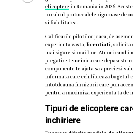
elicoptere
in Romania in 2026. Aceste 
in calcul protocoalele riguroase de
m
si fiabilitatea.
Calificarile pilotilor joaca, de asemene
experienta vasta,
licentiati
, solicit
mai sigure si mai line. Atunci cand inc
pregatire temeinica care depaseste c
componente te ajuta sa apreciezi valo
informata care echilibreaza bugetul 
intotdeauna furnizorii care pun acce
pentru a maximiza experienta ta de in
Tipuri de elicoptere car
inchiriere