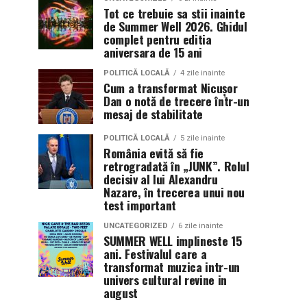
Tot ce trebuie sa stii inainte
de Summer Well 2026. Ghidul
complet pentru editia
aniversara de 15 ani
POLITICĂ LOCALĂ
4 zile inainte
Cum a transformat Nicușor
Dan o notă de trecere într-un
mesaj de stabilitate
POLITICĂ LOCALĂ
5 zile inainte
România evită să fie
retrogradată în „JUNK”. Rolul
decisiv al lui Alexandru
Nazare, în trecerea unui nou
test important
UNCATEGORIZED
6 zile inainte
SUMMER WELL implineste 15
ani. Festivalul care a
transformat muzica intr-un
univers cultural revine in
august