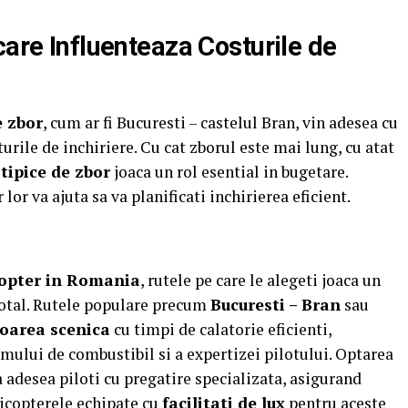
care Influenteaza Costurile de
e zbor
, cum ar fi Bucuresti – castelul Bran, vin adesea cu
turile de inchiriere. Cu cat zborul este mai lung, cu atat
 tipice de zbor
joaca un rol esential in bugetare.
 lor va ajuta sa va planificati inchirierea eficient.
icopter in Romania
, rutele pe care le alegeti joaca un
total. Rutele populare precum
Bucuresti – Bran
sau
loarea scenica
cu timpi de calatorie eficienti,
mului de combustibil si a expertizei pilotului. Optarea
adesea piloti cu pregatire specializata, asigurand
licopterele echipate cu
facilitati de lux
pentru aceste