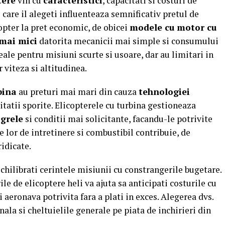
tere
vin cu
caracteristici
, capacitati si costuri de
e care il alegeti influenteaza semnificativ pretul de
copter la pret economic, de obicei
modele cu motor cu
 mai mici
datorita mecanicii mai simple si consumului
ale pentru misiuni scurte si usoare, dar au limitari in
 viteza si altitudinea.
bina
au preturi mai mari din cauza
tehnologiei
ilitatii sporite. Elicopterele cu turbina gestioneaza
 grele
si conditii mai solicitante, facandu-le potrivite
 lor de intretinere si combustibil contribuie, de
idicate.
echilibrati cerintele misiunii cu constrangerile bugetare.
le de elicoptere heli va ajuta sa anticipati costurile cu
ti aeronava potrivita fara a plati in exces. Alegerea dvs.
nala si cheltuielile generale pe piata de inchirieri din