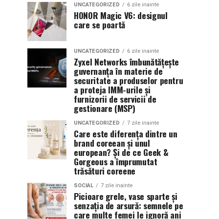
UNCATEGORIZED
6 zile inainte
HONOR Magic V6: designul
care se poartă
UNCATEGORIZED
6 zile inainte
Zyxel Networks îmbunătățește
guvernanța în materie de
securitate a produselor pentru
a proteja IMM-urile și
furnizorii de servicii de
gestionare (MSP)
UNCATEGORIZED
7 zile inainte
Care este diferența dintre un
brand coreean și unul
european? Și de ce Geek &
Gorgeous a împrumutat
trăsături coreene
SOCIAL
7 zile inainte
Picioare grele, vase sparte și
senzația de arsură: semnele pe
care multe femei le ignoră ani