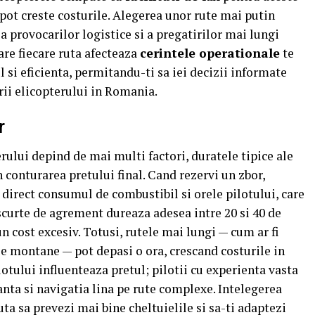
 pot creste costurile. Alegerea unor rute mai putin
provocarilor logistice si a pregatirilor mai lungi
are fiecare ruta afecteaza
cerintele operationale
te
l si eficienta, permitandu-ti sa iei decizii informate
ii elicopterului in Romania.
r
erului depind de mai multi factori, duratele tipice ale
n conturarea pretului final. Cand rezervi un zbor,
 direct consumul de combustibil si orele pilotului, care
e scurte de agrement dureaza adesea intre 20 si 40 de
un cost excesiv. Totusi, rutele mai lungi — cum ar fi
ile montane — pot depasi o ora, crescand costurile in
ilotului influenteaza pretul; pilotii cu experienta vasta
anta si navigatia lina pe rute complexe. Intelegerea
uta sa prevezi mai bine cheltuielile si sa-ti adaptezi