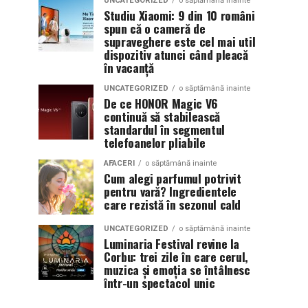
UNCATEGORIZED
o săptămână inainte
Studiu Xiaomi: 9 din 10 români
spun că o cameră de
supraveghere este cel mai util
dispozitiv atunci când pleacă
în vacanță
UNCATEGORIZED
o săptămână inainte
De ce HONOR Magic V6
continuă să stabilească
standardul în segmentul
telefoanelor pliabile
AFACERI
o săptămână inainte
Cum alegi parfumul potrivit
pentru vară? Ingredientele
care rezistă în sezonul cald
UNCATEGORIZED
o săptămână inainte
Luminaria Festival revine la
Corbu: trei zile în care cerul,
muzica și emoția se întâlnesc
într-un spectacol unic