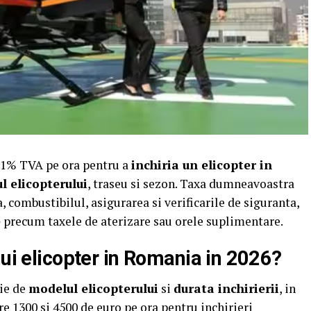
+21% TVA pe ora pentru a
inchiria un elicopter in
ul elicopterului
, traseu si sezon. Taxa dumneavoastra
, combustibilul, asigurarea si verificarile de siguranta,
e
precum taxele de aterizare sau orele suplimentare.
nui elicopter in Romania in 2026?
tie de
modelul elicopterului
si
durata inchirierii
, in
tre 1300 si 4500 de euro pe ora pentru
inchirieri