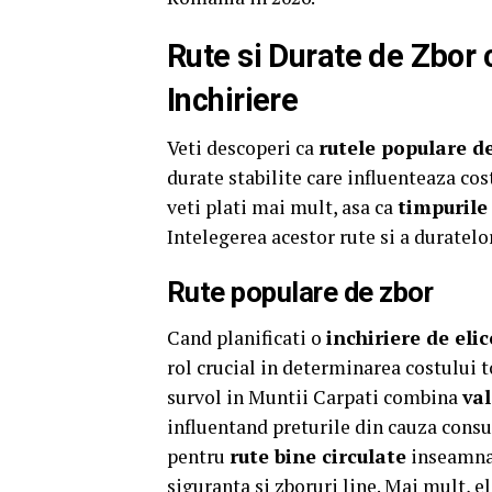
Rute si Durate de Zbor 
Inchiriere
Veti descoperi ca
rutele populare d
durate stabilite care influenteaza cos
veti plati mai mult, asa ca
timpurile
Intelegerea acestor rute si a duratelor
Rute populare de zbor
Cand planificati o
inchiriere de el
rol crucial in determinarea costului 
survol in Muntii Carpati combina
va
influentand preturile din cauza consu
pentru
rute bine circulate
inseamna 
siguranta si zboruri line. Mai mult, e