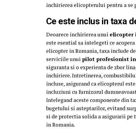
inchirierea elicopterului pentru a se p
Ce este inclus in taxa d
Deoarece inchirierea unui
elicopter
este esential sa intelegeti ce acope
elicopter in Romania, taxa include de
serviciile unui
pilot profesionist in
siguranta si o experienta de zbor lina,
inchiriere. Intretinerea, combustibilul
incluse, asigurand ca elicopterul est
incluziuni cu furnizorul dumneavoast
Intelegand aceste componente din tax
bugetului si asteptarilor, evitand surp
si de protectia solida a asigurarii p
in Romania.