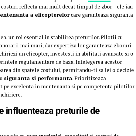
costuri reflecta mai mult decat timpul de zbor – ele iau
entenanta a elicopterelor
care garanteaza siguranta
a, un rol esential in stabilirea preturilor. Pilotii cu
a onorarii mai mari, dar expertiza lor garanteaza zboruri
hiriezi un elicopter, investesti in abilitati avansate si o
erintele regulamentare de baza. Intelegerea acestor
area din spatele costului, permitandu-ti sa iei o decizie
cu
siguranta si performanta
. Prioritizeaza
nt pe excelenta in mentenanta si pe competenta pilotilor
chiriere.
e influenteaza preturile de