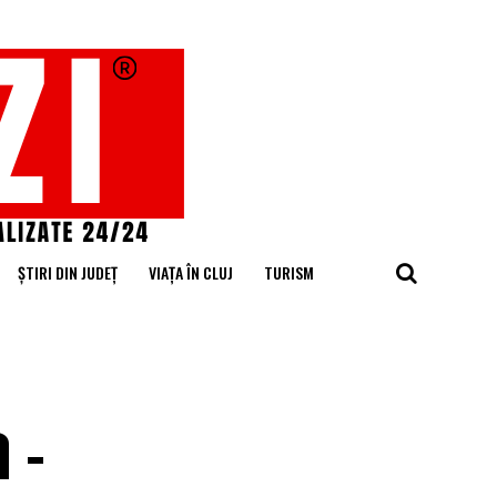
ȘTIRI DIN JUDEȚ
VIAȚA ÎN CLUJ
TURISM
 –