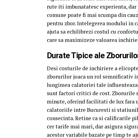
rute iti imbunatatesc experienta, dar
comune poate fi mai scumpa din cauza 
pentru zbor. Intelegerea modului in c
ajuta sa echilibrezi costul cu confortu
care sa maximizeze valoarea inchirier
Durate Tipice ale Zborurilo
Desi costurile de inchiriere a elicopt
zborurilor joaca un rol semnificativ i
lungimea calatoriei tale influenteaza
sunt factori critici de cost. Zboruril
minute, oferind facilitati de lux fara 
calatoriile intre Bucuresti si statiun
consecinta. Retine ca si calificarile p
cer tarife mai mari, dar asigura sigur
acestor variabile bazate pe timp te aj