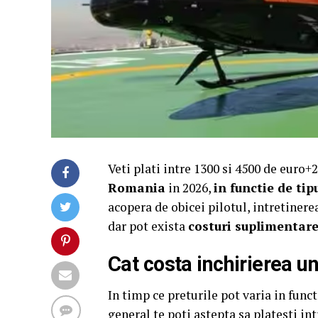
Veti plati intre 1300 si 4500 de euro
Romania
in 2026,
in functie de tip
acopera de obicei pilotul, intretinerea
dar pot exista
costuri suplimentar
Cat costa inchirierea u
In timp ce preturile pot varia in func
general te poti astepta sa platesti in