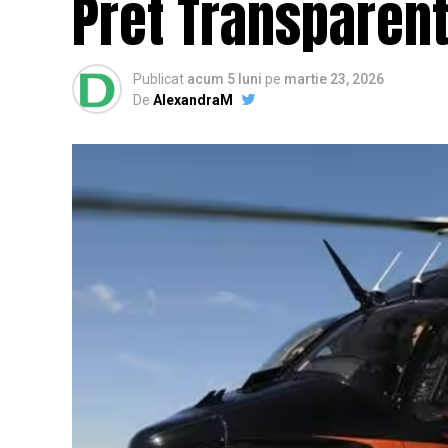
Pret Transparen
Publicat
acum 5 luni
pe
martie 23, 2026
De
AlexandraM