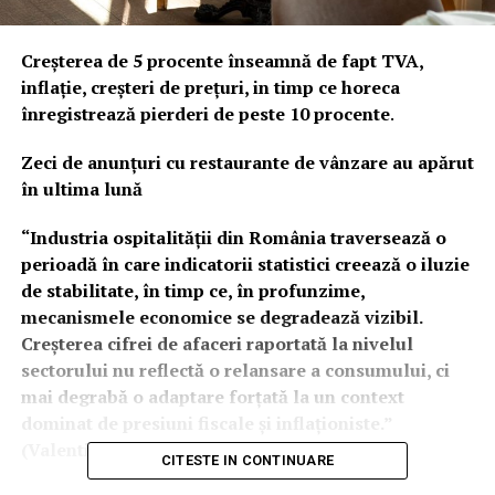
Creșterea de 5 procente înseamnă de fapt TVA,
inflație, creșteri de prețuri, in timp ce horeca
înregistrează pierderi de peste 10 procente
.
Zeci de anunțuri cu restaurante de vânzare au apărut
în ultima lună
“Industria ospitalității din România traversează o
perioadă în care indicatorii statistici creează o iluzie
de stabilitate, în timp ce, în profunzime,
mecanismele economice se degradează vizibil.
Creșterea cifrei de afaceri raportată la nivelul
sectorului nu reflectă o relansare a consumului, ci
mai degrabă o adaptare forțată la un context
dominat de presiuni fiscale și inflaționiste.”
(Valentin Șoneriu, presedinte FPIOR)
CITESTE IN CONTINUARE