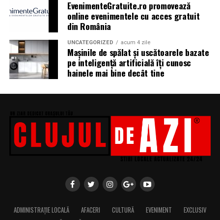
EvenimenteGratuite.ro promovează
online evenimentele cu acces gratuit
din România
Indiferent de preferințe, sezonul cald este momentul
ideal să experimentezi și să descoperi parfumuri
UNCATEGORIZED
acum 4 zile
Mașinile de spălat și uscătoarele bazate
inspirate din universul parfumeriei de nișă. Iar
colecția
pe inteligență artificială îți cunosc
Top Scents
de la Oriflame demonstrează că
hainele mai bine decât tine
ingredientele premium, creativitatea și accesibilitatea
pot exista în aceeași sticlă.
(Advertorial)
ADMINISTRAȚIE LOCALĂ
AFACERI
CULTURĂ
EVENIMENT
EXCLUSIV