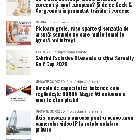
coreean și unul european? Și de ce Geek &
Pentru cei care preferă parfumurile mai calde și
Gorgeous a împrumutat trăsături coreene
senzuale, Tropic Thunder propune o atmosferă complet
diferită.
SOCIAL
o săptămână inainte
Picioare grele, vase sparte și senzația de
arsură: semnele pe care multe femei le
Smochina coaptă, laptele de cocos și lemnul de santal
ignoră ani întregi
construiesc o compoziție inspirată de zilele petrecute la
soare și de energia destinațiilor tropicale. Este un
AFACERI
o săptămână inainte
Sabrini Exclusive Diamonds susține Serenity
parfum care îmbină prospețimea fructelor cu confortul
Golf Cup 2026
notelor cremoase și lemnoase, fiind ideal pentru serile
de vară.
UNCATEGORIZED
o săptămână inainte
Dincolo de capacitatea bateriei: cum
Parfumuri create fără limite
regândește HONOR Magic V6 autonomia
unui telefon pliabil
Atât
La La Lime
, cât și
Tropic Thunder
fac parte din
Top
Scents
, prima colecție Oriflame inspirată din parfumeria
UNCATEGORIZED
o săptămână inainte
de nișă.
Axis lanseaza o carcasa pentru conectarea
camerelor video IP la retele celulare
private
Colecția a fost dezvoltată în colaborare cu Givaudan și
cu noua generație de parfumieri ai școlii sale de