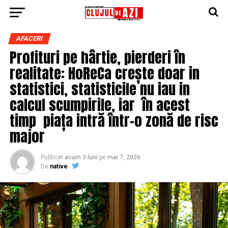
AFACERI
Profituri pe hârtie, pierderi în
realitate: HoReCa crește doar in
statistici, statisticile nu iau in
calcul scumpirile, iar în acest
timp piața intră într-o zonă de risc
major
Publicat
acum 3 luni
pe
mai 7, 2026
De
native