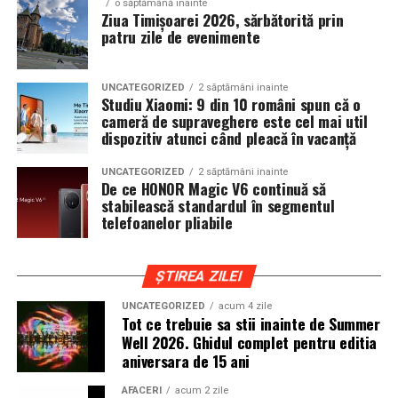
o săptămână inainte
parfumerie. În cadrul unui proiect unic, aceștia au
Ziua Timișoarei 2026, sărbătorită prin
patru zile de evenimente
primit aceeași provocare: să creeze fără reguli, fără
constrângeri comerciale și fără limitări de cost.
Rezultatul este o colecție de parfumuri moderne,
UNCATEGORIZED
2 săptămâni inainte
construite în jurul creativității și al ingredientelor
Studiu Xiaomi: 9 din 10 români spun că o
cameră de supraveghere este cel mai util
premium.
dispozitiv atunci când pleacă în vacanță
Pentru cei care vor să descopere mai mult decât
UNCATEGORIZED
2 săptămâni inainte
parfumul din sticlă, Oriflame a lansat și o serie
de
De ce HONOR Magic V6 continuă să
episoade disponibile pe YouTube
, unde poate fi urmărit
stabilească standardul în segmentul
telefoanelor pliabile
întregul proces de creație, de la inspirație și alegerea
ingredientelor până la competiția dintre parfumieri.
ȘTIREA ZILEI
Ce parfum alegi vara?
Nu există un răspuns universal.
Dacă îți plac parfumurile proaspete, citrice și energice,
UNCATEGORIZED
acum 4 zile
Tot ce trebuie sa stii inainte de Summer
ingredientele precum lime-ul sunt alegerea ideală. Dacă
Well 2026. Ghidul complet pentru editia
preferi aromele calde, exotice și cu personalitate, notele
aniversara de 15 ani
de smochină, cocos și lemn de santal sunt perfecte
pentru serile de vară.
AFACERI
acum 2 zile