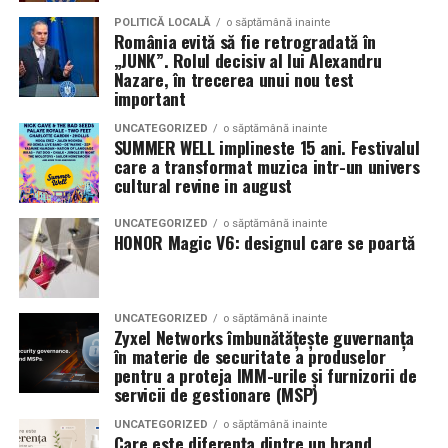
parfumeria fină.
Colecțiile pe care le propune brandul acoperă toate
POLITICĂ LOCALĂ
o săptămână inainte
România evită să fie retrogradată în
ocaziile ce merită marcate printr-o bijuterie autentică:
„JUNK”. Rolul decisiv al lui Alexandru
Blanco’s Diamonds
, dedicată inelelor de logodnă și
Nazare, în trecerea unui nou test
bijuteriilor fine cu diamante naturale certificate;
important
DeRuvo Diamonds and Precious Stones
, orientată
La La Lime
– prospețime reinterpretată
UNCATEGORIZED
o săptămână inainte
spre pietre prețioase colorate naturale; și
Verighetele
SUMMER WELL implineste 15 ani. Festivalul
Sabrini
, realizate la comandă în atelierul propriu,
care a transformat muzica intr-un univers
Dacă preferi parfumurile fresh, luminoase și energice, La
cultural revine in august
personalizate în întregime pentru fiecare cuplu.
La Lime este alegerea potrivită.
UNCATEGORIZED
o săptămână inainte
Telefon și WhatsApp:
0790 999 900
Parfumul este construit în jurul lime-ului peruvian,
HONOR Magic V6: designul care se poartă
Email:
info@sabrini.ro
completat de un acord de lenjerie proaspăt spălată și
Toate magazinele:
sabrini.ro/magazine
Akigalawood, o notă lemnoasă modernă care oferă
Livrare gratuită în toată România.
profunzime și persistență. Rezultatul este un parfum
UNCATEGORIZED
o săptămână inainte
Zyxel Networks îmbunătățește guvernanța
vibrant, contemporan și ușor de purtat în orice moment
Sabrini — Diamante naturale. Momente autentice.
în materie de securitate a produselor
al zilei.
pentru a proteja IMM-urile și furnizorii de
(Advertorial)
servicii de gestionare (MSP)
Tropic Thunder
– vacanța într-o sticlă
UNCATEGORIZED
o săptămână inainte
Care este diferența dintre un brand