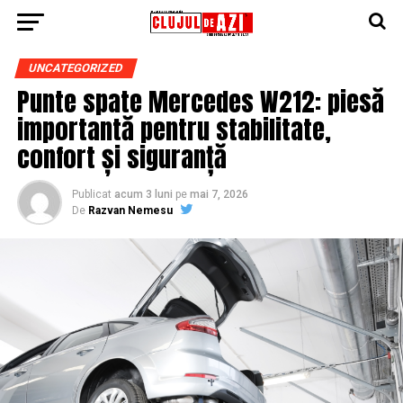
UNCATEGORIZED
Punte spate Mercedes W212: piesă
importantă pentru stabilitate,
confort și siguranță
Publicat
acum 3 luni
pe
mai 7, 2026
De
Razvan Nemesu