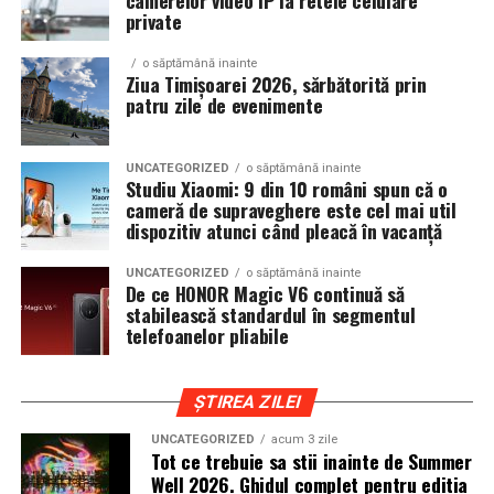
camerelor video IP la retele celulare
private
sambata, respectiv 426.6 lei pentru duminica.
Editia aniversara marcheaza 15 ani in care festivalul a
devenit unul dintre cele mai importante repere ale verii,
o săptămână inainte
un loc unde cultura pop, estetica contemporana si
Ziua Timișoarei 2026, sărbătorită prin
patru zile de evenimente
muzica se intalnesc firesc.
In luna august, Domeniul Stirbey Voda devine din nou
UNCATEGORIZED
o săptămână inainte
locul in care soundtrack-ul verii se asculta, dar mai ales
Studiu Xiaomi: 9 din 10 români spun că o
se traieste.
cameră de supraveghere este cel mai util
dispozitiv atunci când pleacă în vacanță
Programul complet si detaliile logistice sunt disponibile
UNCATEGORIZED
o săptămână inainte
pe site-ul oficial
www.summerwell.ro
si pe pagina de
De ce HONOR Magic V6 continuă să
Instagram a festivalului @summerwellfest.
stabilească standardul în segmentul
telefoanelor pliabile
Summer Well 2026
este un festival Orange, sustinut de
o serie de parteneri care dau forma si vibe universului
ȘTIREA ZILEI
festivalului: glo™, ING, Peroni Nastro Azzurro, Ursus,
Bacardi, Martini, Hendrick’s Gin, Jack Daniel’s, Mega
UNCATEGORIZED
acum 3 zile
Tot ce trebuie sa stii inainte de Summer
Image, Pepsi, Fashion Days, alpro, Transalpina, vitamin
Well 2026. Ghidul complet pentru editia
aqua, Lay’s, e-on, FABIZ, Bucharest Business School,