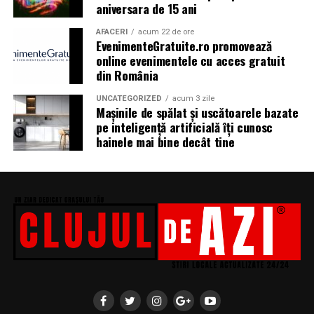
aniversara de 15 ani
biciclop, syoss, Persil, Sensodyne, InterContinental
Athénée Palace, alka, Secom.
AFACERI
acum 22 de ore
EvenimenteGratuite.ro promovează
online evenimentele cu acces gratuit
Abonamentele pot fi achizitionate de pe summerwell.ro,
din România
la pretul de 513 lei + taxe. De asemenea, sunt disponibile
si bilete de o zi la pretul de 351 lei + taxe pentru vineri si
UNCATEGORIZED
acum 3 zile
sambata, iar pentru duminica costul biletului este de
Mașinile de spălat și uscătoarele bazate
pe inteligență artificială îți cunosc
426 lei + taxe.
hainele mai bine decât tine