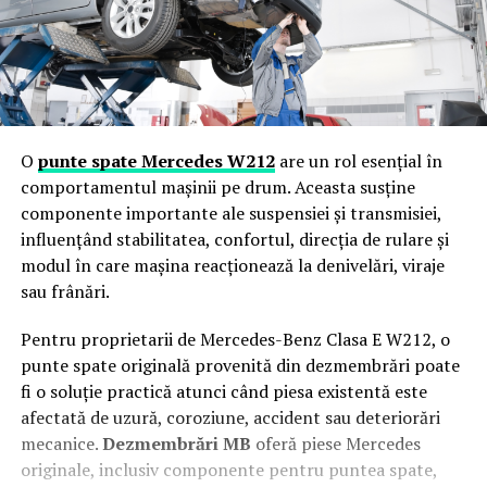
O
punte spate Mercedes W212
are un rol esențial în
comportamentul mașinii pe drum. Aceasta susține
componente importante ale suspensiei și transmisiei,
influențând stabilitatea, confortul, direcția de rulare și
modul în care mașina reacționează la denivelări, viraje
sau frânări.
Pentru proprietarii de Mercedes-Benz Clasa E W212, o
punte spate originală provenită din dezmembrări poate
fi o soluție practică atunci când piesa existentă este
afectată de uzură, coroziune, accident sau deteriorări
mecanice.
Dezmembrări MB
oferă piese Mercedes
originale, inclusiv componente pentru puntea spate,