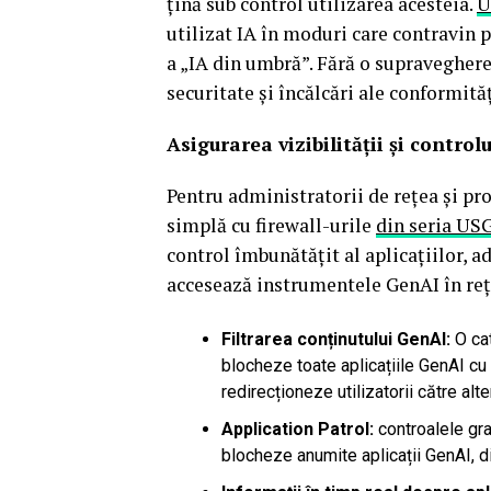
țină sub control utilizarea acesteia.
U
utilizat IA în moduri care contravin 
a „IA din umbră”. Fără o supraveghere
securitate și încălcări ale conformităț
Asigurarea vizibilității și controlu
Pentru administratorii de rețea și pro
simplă cu firewall-urile
din seria US
control îmbunătățit al aplicațiilor, 
accesează instrumentele GenAI în rețe
Filtrarea conținutului GenAI:
O ca
blocheze toate aplicațiile GenAI cu 
redirecționeze utilizatorii către alte
Application Patrol:
controalele gra
blocheze anumite aplicații GenAI, d