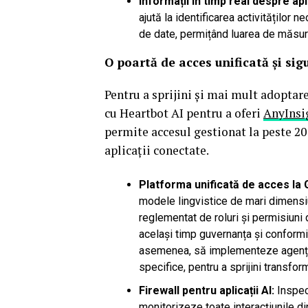
Informații în timp real despre apli
ajută la identificarea activităților n
de date, permițând luarea de măsur
O poartă de acces unificată și sig
Pentru a sprijini și mai mult adoptar
cu Heartbot AI pentru a oferi
AnyInsi
permite accesul gestionat la peste 20
aplicații conectate.
Platforma unificată
de acces
la
modele lingvistice de mari dimensiu
reglementat de roluri și permisiuni
același timp guvernanța și conformit
asemenea, să implementeze agenți AI
specifice, pentru a sprijini transfo
Firewall pentru aplicații AI:
Inspec
monitorizeze toate interacțiunile dint