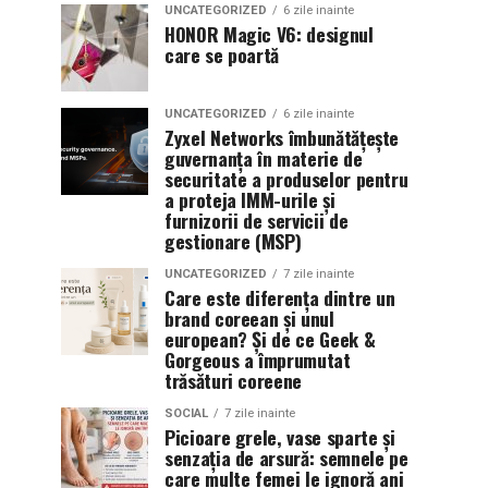
UNCATEGORIZED
6 zile inainte
HONOR Magic V6: designul
care se poartă
UNCATEGORIZED
6 zile inainte
Zyxel Networks îmbunătățește
guvernanța în materie de
securitate a produselor pentru
a proteja IMM-urile și
furnizorii de servicii de
gestionare (MSP)
UNCATEGORIZED
7 zile inainte
Care este diferența dintre un
brand coreean și unul
european? Și de ce Geek &
Gorgeous a împrumutat
trăsături coreene
SOCIAL
7 zile inainte
Picioare grele, vase sparte și
senzația de arsură: semnele pe
care multe femei le ignoră ani