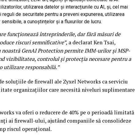
izatorilor, utilizarea datelor și interacțiunile cu AI, și, cel mai
și reguli de securitate pentru a preveni expunerea, utilizarea
nsibile, a cunoștințelor și a fluxurilor de lucru.
re funcționează întreprinderile, dar fără măsuri de
oduce riscuri semnificative”,
a declarat Ken Tsai,
a noastră GenAI Protection permite IMM-urilor și MSP-
nd vizibilitatea, controlul și protecția necesare pentru a
o utilizare responsabilă.”
de soluțiile de firewall ale Zyxel Networks ca serviciu
litate organizațiilor care necesită niveluri suplimentare
tworks va oferi o reducere de 40% pe o perioadă limitată
enți ai firewall-ului, ajutând companiile să consolideze
mp riscul operațional.