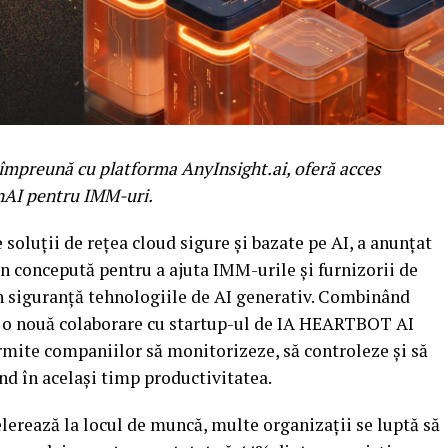
i, împreună cu platforma AnyInsight.ai, oferă acces
GenAI pentru IMM-uri.
 soluții de rețea cloud sigure și bazate pe AI, a anunțat
n concepută pentru a ajuta IMM-urile și furnizorii de
în siguranță tehnologiile de AI generativ. Combinând
și o nouă colaborare cu startup-ul de IA HEARTBOT AI
rmite companiilor să monitorizeze, să controleze și să
d în același timp productivitatea.
erează la locul de muncă, multe organizații se luptă să