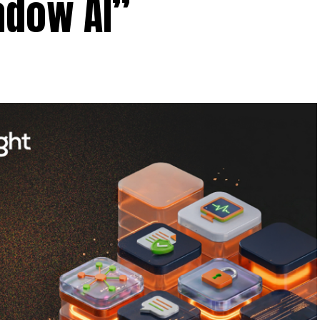
adow AI”