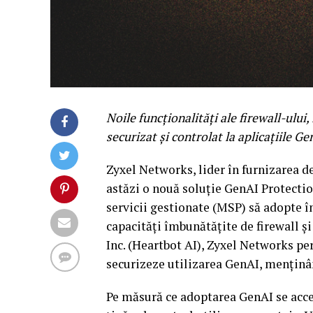
Noile funcționalități ale firewall-ulu
securizat și controlat la aplicațiile 
Zyxel Networks, lider în furnizarea de
astăzi o nouă soluție GenAI Protectio
servicii gestionate (MSP) să adopte 
capacități îmbunătățite de firewall 
Inc. (Heartbot AI), Zyxel Networks pe
securizeze utilizarea GenAI, menținân
Pe măsură ce adoptarea GenAI se accel