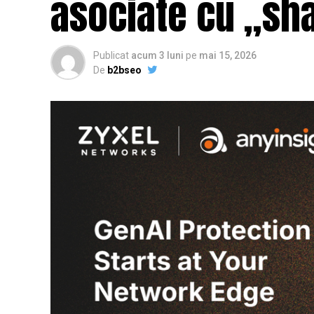
asociate cu „sh
Publicat
acum 3 luni
pe
mai 15, 2026
De
b2bseo