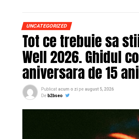
UNCATEGORIZED
Tot ce trebuie sa st
Well 2026. Ghidul c
aniversara de 15 ani
Publicat
acum o zi
pe
august 5, 2026
De
b2bseo