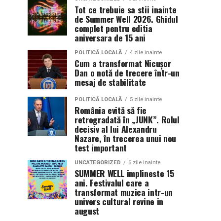
Tot ce trebuie sa stii inainte
de Summer Well 2026. Ghidul
complet pentru editia
aniversara de 15 ani
POLITICĂ LOCALĂ
4 zile inainte
Cum a transformat Nicușor
Dan o notă de trecere într-un
mesaj de stabilitate
POLITICĂ LOCALĂ
5 zile inainte
România evită să fie
retrogradată în „JUNK”. Rolul
decisiv al lui Alexandru
Nazare, în trecerea unui nou
test important
UNCATEGORIZED
6 zile inainte
SUMMER WELL implineste 15
ani. Festivalul care a
transformat muzica intr-un
univers cultural revine in
august