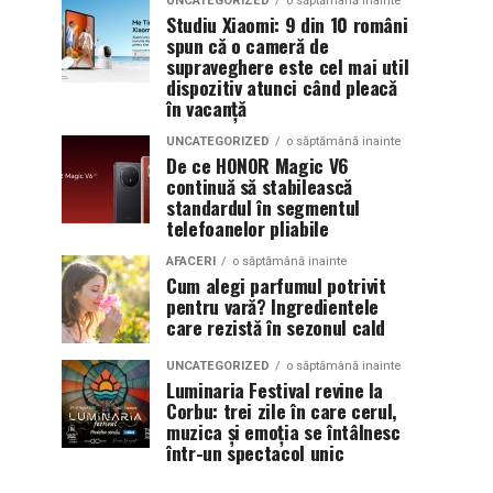
UNCATEGORIZED
o săptămână inainte
Studiu Xiaomi: 9 din 10 români
spun că o cameră de
supraveghere este cel mai util
dispozitiv atunci când pleacă
în vacanță
UNCATEGORIZED
o săptămână inainte
De ce HONOR Magic V6
continuă să stabilească
standardul în segmentul
telefoanelor pliabile
AFACERI
o săptămână inainte
Cum alegi parfumul potrivit
pentru vară? Ingredientele
care rezistă în sezonul cald
UNCATEGORIZED
o săptămână inainte
Luminaria Festival revine la
Corbu: trei zile în care cerul,
muzica și emoția se întâlnesc
într-un spectacol unic