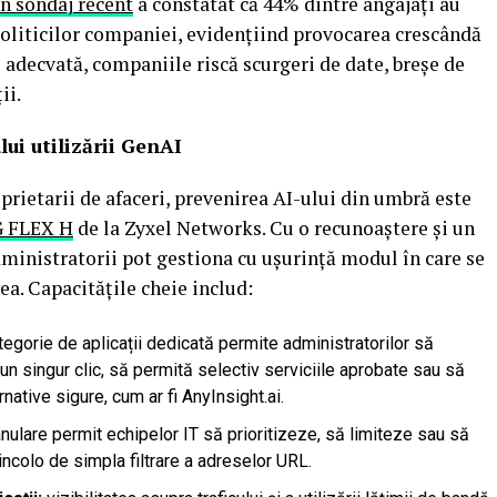
n sondaj recent
a constatat că 44% dintre angajați au
politicilor companiei, evidențiind provocarea crescândă
 adecvată, companiile riscă scurgeri de date, breșe de
ii.
lui utilizării GenAI
prietarii de afaceri, prevenirea AI-ului din umbră este
G FLEX H
de la Zyxel Networks. Cu o recunoaștere și un
administratorii pot gestiona cu ușurință modul în care se
a. Capacitățile cheie includ:
tegorie de aplicații dedicată permite administratorilor să
un singur clic, să permită selectiv serviciile aprobate sau să
rnative sigure, cum ar fi AnyInsight.ai.
nulare permit echipelor IT să prioritizeze, să limiteze sau să
incolo de simpla filtrare a adreselor URL.