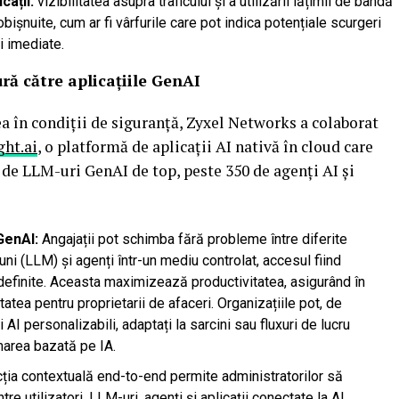
cații:
vizibilitatea asupra traficului și a utilizării lățimii de bandă
eobișnuite, cum ar fi vârfurile care pot indica potențiale scurgeri
i imediate.
ură către aplicațiile GenAI
ea în condiții de siguranță, Zyxel Networks a colaborat
ght.ai
, o platformă de aplicații AI nativă în cloud care
 de LLM-uri GenAI de top, peste 350 de agenți AI și
 GenAI:
Angajații pot schimba fără probleme între diferite
ni (LLM) și agenți într-un mediu controlat, accesul fiind
 definite. Aceasta maximizează productivitatea, asigurând în
atea pentru proprietarii de afaceri. Organizațiile pot, de
 personalizabili, adaptați la sarcini sau fluxuri de lucru
rmarea bazată pe IA.
ția contextuală end-to-end permite administratorilor să
re utilizatori, LLM-uri, agenți și aplicații conectate la AI.