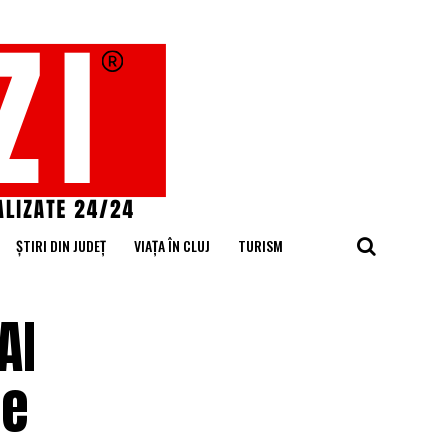
ȘTIRI DIN JUDEȚ
VIAȚA ÎN CLUJ
TURISM
AI
le