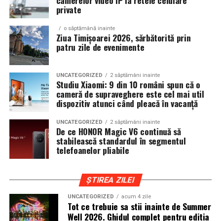
camerelor video IP la retele celulare
private
sambata, respectiv 426.6 lei pentru duminica.
Editia aniversara marcheaza 15 ani in care festivalul a
devenit unul dintre cele mai importante repere ale verii,
o săptămână inainte
un loc unde cultura pop, estetica contemporana si
Ziua Timișoarei 2026, sărbătorită prin
patru zile de evenimente
muzica se intalnesc firesc.
In luna august, Domeniul Stirbey Voda devine din nou
UNCATEGORIZED
2 săptămâni inainte
locul in care soundtrack-ul verii se asculta, dar mai ales
Studiu Xiaomi: 9 din 10 români spun că o
se traieste.
cameră de supraveghere este cel mai util
dispozitiv atunci când pleacă în vacanță
Programul complet si detaliile logistice sunt disponibile
UNCATEGORIZED
2 săptămâni inainte
pe site-ul oficial
www.summerwell.ro
si pe pagina de
De ce HONOR Magic V6 continuă să
Instagram a festivalului @summerwellfest.
stabilească standardul în segmentul
telefoanelor pliabile
Summer Well 2026
este un festival Orange, sustinut de
o serie de parteneri care dau forma si vibe universului
ȘTIREA ZILEI
festivalului: glo™, ING, Peroni Nastro Azzurro, Ursus,
Bacardi, Martini, Hendrick’s Gin, Jack Daniel’s, Mega
UNCATEGORIZED
acum 4 zile
Tot ce trebuie sa stii inainte de Summer
Image, Pepsi, Fashion Days, alpro, Transalpina, vitamin
Well 2026. Ghidul complet pentru editia
aqua, Lay’s, e-on, FABIZ, Bucharest Business School,