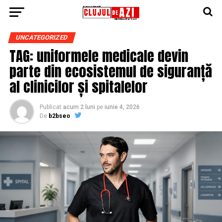
UNCATEGORIZED
TAG: uniformele medicale devin
parte din ecosistemul de siguranță
al clinicilor și spitalelor
Publicat
acum 2 luni
pe
iunie 4, 2026
De
b2bseo