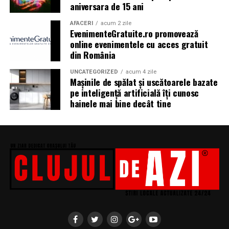
aniversara de 15 ani
biciclop, syoss, Persil, Sensodyne, InterContinental
Athénée Palace, alka, Secom.
AFACERI
acum 2 zile
EvenimenteGratuite.ro promovează
online evenimentele cu acces gratuit
Abonamentele pot fi achizitionate de pe summerwell.ro,
din România
la pretul de 513 lei + taxe. De asemenea, sunt disponibile
si bilete de o zi la pretul de 351 lei + taxe pentru vineri si
UNCATEGORIZED
acum 4 zile
sambata, iar pentru duminica costul biletului este de
Mașinile de spălat și uscătoarele bazate
pe inteligență artificială îți cunosc
426 lei + taxe.
hainele mai bine decât tine