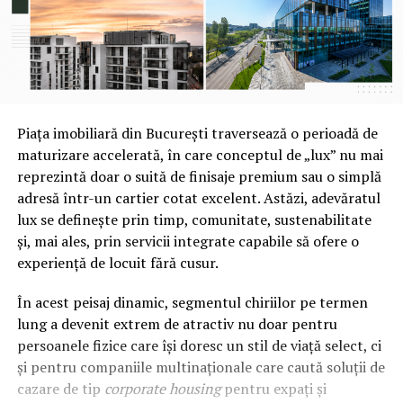
Piața imobiliară din București traversează o perioadă de
maturizare accelerată, în care conceptul de „lux” nu mai
reprezintă doar o suită de finisaje premium sau o simplă
adresă într-un cartier cotat excelent. Astăzi, adevăratul
lux se definește prin timp, comunitate, sustenabilitate
și, mai ales, prin servicii integrate capabile să ofere o
experiență de locuit fără cusur.
În acest peisaj dinamic, segmentul chiriilor pe termen
lung a devenit extrem de atractiv nu doar pentru
persoanele fizice care își doresc un stil de viață select, ci
și pentru companiile multinaționale care caută soluții de
cazare de tip
corporate housing
pentru expați și