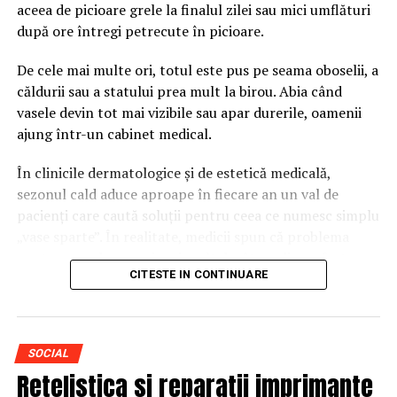
aceea de picioare grele la finalul zilei sau mici umflături
DLB Living și One United
după ore întregi petrecute în picioare.
Properties
De cele mai multe ori, totul este pus pe seama oboselii, a
căldurii sau a statului prea mult la birou. Abia când
Succesul pe segmentul rezidențial de top se clădește pe
vasele devin tot mai vizibile sau apar durerile, oamenii
încredere și pe o aliniere a valorilor legate de calitate și
ajung într-un cabinet medical.
inovație. Unul dintre pilonii fundamentali ai modelului
de business dezvoltat de
DLB Living
este parteneriatul
În clinicile dermatologice și de estetică medicală,
strategic cu
One United Properties
, principalul
sezonul cald aduce aproape în fiecare an un val de
dezvoltator imobiliar de proiecte sustenabile din
pacienți care caută soluții pentru ceea ce numesc simplu
România.
„vase sparte”. În realitate, medicii spun că problema
poate ascunde uneori mai mult decât un disconfort
Prin selectarea riguroasă a 12 proiecte de referință din
CITESTE IN CONTINUARE
estetic.
portofoliul acestui dezvoltator de renume, s-a reușit
crearea unei selecții unice de
apartamente premium de
De ce devin vasele mult mai
închiriat
pe termen lung. Aceste proiecte reprezintă
investiții financiare solide și o dovadă clară a
vizibile vara?
SOCIAL
potențialului Bucureștiului de a concura cu marile
Retelistica si reparatii imprimante
metropole europene în materie de arhitectură,