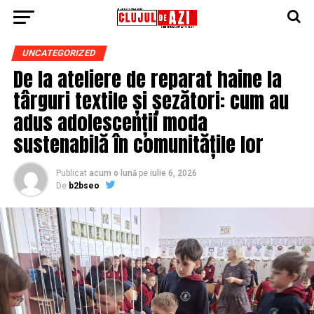
UNCATEGORIZED
De la ateliere de reparat haine la
târguri textile și șezători: cum au
adus adolescenții moda
sustenabilă în comunitățile lor
Publicat
acum o lună
pe
iulie 6, 2026
De
b2bseo