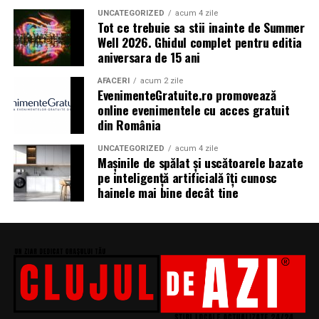
Bacardi, Martini, Hendrick’s Gin, Jack Daniel’s, Mega
UNCATEGORIZED
acum 4 zile
Tot ce trebuie sa stii inainte de Summer
Image, Pepsi, Fashion Days, alpro, Transalpina, vitamin
Well 2026. Ghidul complet pentru editia
aqua, Lay’s, e-on, FABIZ, Bucharest Business School,
aniversara de 15 ani
biciclop, syoss, Persil, Sensodyne, InterContinental
Athénée Palace, alka, Secom.
AFACERI
acum 2 zile
EvenimenteGratuite.ro promovează
online evenimentele cu acces gratuit
Abonamentele pot fi achizitionate de pe summerwell.ro,
din România
la pretul de 513 lei + taxe. De asemenea, sunt disponibile
si bilete de o zi la pretul de 351 lei + taxe pentru vineri si
UNCATEGORIZED
acum 4 zile
sambata, iar pentru duminica costul biletului este de
Mașinile de spălat și uscătoarele bazate
pe inteligență artificială îți cunosc
426 lei + taxe.
hainele mai bine decât tine