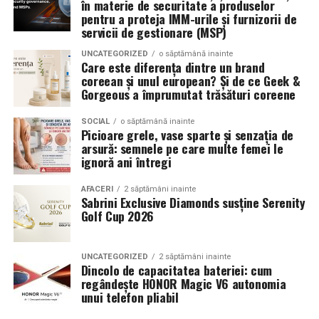
în materie de securitate a produselor
pentru a proteja IMM-urile și furnizorii de
servicii de gestionare (MSP)
UNCATEGORIZED
o săptămână inainte
Care este diferența dintre un brand
coreean și unul european? Și de ce Geek &
Gorgeous a împrumutat trăsături coreene
SOCIAL
o săptămână inainte
Picioare grele, vase sparte și senzația de
arsură: semnele pe care multe femei le
ignoră ani întregi
AFACERI
2 săptămâni inainte
Sabrini Exclusive Diamonds susține Serenity
Golf Cup 2026
UNCATEGORIZED
2 săptămâni inainte
Dincolo de capacitatea bateriei: cum
regândește HONOR Magic V6 autonomia
unui telefon pliabil