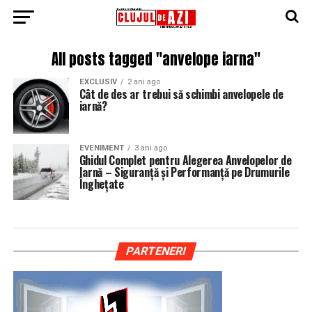
All posts tagged "anvelope iarna"
EXCLUSIV
2 ani ago
Cât de des ar trebui să schimbi anvelopele de
iarnă?
EVENIMENT
3 ani ago
Ghidul Complet pentru Alegerea Anvelopelor de
Iarnă – Siguranță și Performanță pe Drumurile
Înghețate
PARTENERI