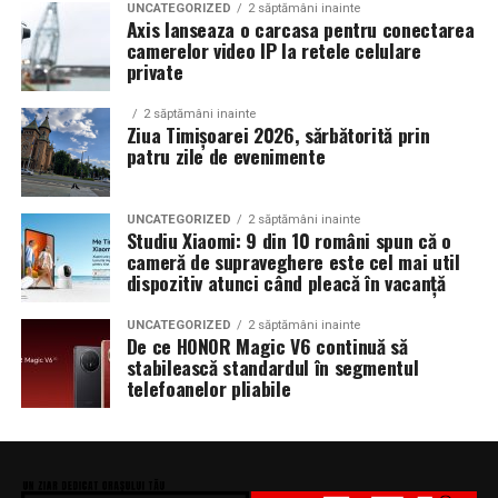
UNCATEGORIZED
2 săptămâni inainte
Axis lanseaza o carcasa pentru conectarea
camerelor video IP la retele celulare
private
2 săptămâni inainte
Ziua Timișoarei 2026, sărbătorită prin
patru zile de evenimente
UNCATEGORIZED
2 săptămâni inainte
Studiu Xiaomi: 9 din 10 români spun că o
cameră de supraveghere este cel mai util
dispozitiv atunci când pleacă în vacanță
UNCATEGORIZED
2 săptămâni inainte
De ce HONOR Magic V6 continuă să
stabilească standardul în segmentul
telefoanelor pliabile