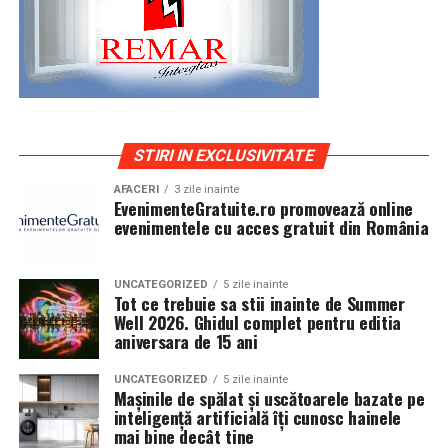
STIRI IN EXCLUSIVITATE
AFACERI
3 zile inainte
EvenimenteGratuite.ro promovează online
evenimentele cu acces gratuit din România
UNCATEGORIZED
5 zile inainte
Tot ce trebuie sa stii inainte de Summer
Well 2026. Ghidul complet pentru editia
aniversara de 15 ani
UNCATEGORIZED
5 zile inainte
Mașinile de spălat și uscătoarele bazate pe
inteligență artificială îți cunosc hainele
mai bine decât tine