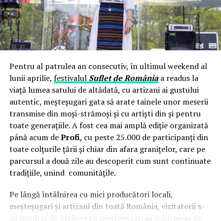
Centrala fotovoltaică mobilă
livrată de UZINEX rezolvă
benzii de rulare. Dacă aceasta scade sub 4 mm,
simultan ambele probleme: este integrată într-un container
este indicat să înlocuiești anvelopele.
transportabil, nu necesită autorizație de construcție și se redislocă
Factori care indică necesitatea
împreună cu echipa client la fiecare nou șantier.
schimbării anvelopelor de iarnă
Pentru al patrulea an consecutiv, în ultimul weekend al
Configurația livrată către beneficiar
lunii aprilie,
festivalul
Suflet de România
a readus la
Pe lângă verificarea uzurii benzii de rulare, există și alți
viață lumea satului de altădată, cu artizani ai gustului
factori care pot indica faptul că este timpul să schimbi
Modelul livrat reprezintă varianta compactă din gama UZINEX
autentic, meșteșugari gata să arate tainele unor meserii
anvelopele de iarnă:
centrale fotovoltaice mobile
de
, dimensionată pentru
transmise din moși-strămoși și cu artiști din și pentru
alimentarea unui echipament electric de subtraversări orizontale
toate generațiile. A fost cea mai amplă ediție organizată
Fisuri sau tăieturi pe anvelope
: Deteriorările
și a sculelor auxiliare de șantier.
până acum de
Profi
, cu peste 25.000 de participanți din
vizibile, cum ar fi fisurile sau tăieturile în cauciuc,
toate colțurile țării și chiar din afara granițelor, care pe
pot afecta integritatea structurală a anvelopei și pot
parcursul a două zile au descoperit cum sunt continuate
Specificații tehnice principale:
duce la probleme serioase de siguranță. Dacă
tradițiile, unind comunitățile.
observi astfel de semne, este recomandat să
Panouri fotovoltaice instalate:
24 kW
înlocuiești imediat anvelopele.
Pe lângă întâlnirea cu mici producători locali,
Sistem de stocare:
52 kWh baterii LiFePO4
meșteșugari și artizani din toată România, vizitatorii s-
Deformări sau umflături
: Dacă observi umflături
au bucurat de ateliere cu meșteșugari iscusiți, piese de
sau deformări pe suprafața anvelopei, aceasta este