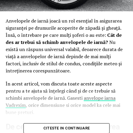
Anvelopele de iarnă joacă un rol esențial în asigurarea
siguranței pe drumurile acoperite de zăpadă și gheață.
Însă, o întrebare pe care mulți șoferi o au este:
Cât de
des ar trebui să schimb anvelopele de iarnă?
Nu
există un răspuns universal valabil, deoarece durata de
viață a anvelopelor de iarnă depinde de mai mulți
factori, inclusiv de stilul de condus, condițiile meteo și
întreținerea corespunzătoare.
În acest articol, vom discuta toate aceste aspecte
pentru a te ajuta să înțelegi când și de ce trebuie să
schimbi anvelopele de iarnă. Gasesti
anvelope iarna
Vadrexim
, orice dimensiune si orice model ka cele mai
bune preturi.
De ce este importantă schimbarea
CITESTE IN CONTINUARE