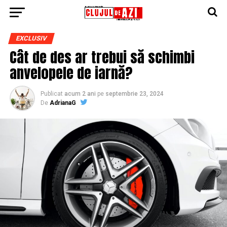
EXCLUSIV
Cât de des ar trebui să schimbi
anvelopele de iarnă?
Publicat
acum 2 ani
pe
septembrie 23, 2024
De
AdrianaG