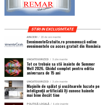
STIRI IN EXCLUSIVITATE
AFACERI
20 de ore inainte
EvenimenteGratuite.ro promovează online
evenimentele cu acces gratuit din România
UNCATEGORIZED
3 zile inainte
Tot ce trebuie sa stii inainte de Summer
Well 2026. Ghidul complet pentru editia
aniversara de 15 ani
UNCATEGORIZED
3 zile inainte
Mașinile de spălat și uscătoarele bazate pe
inteligență artificială îți cunosc hainele
mai bine decât tine
POLITICĂ LOCALĂ
6 zile inainte