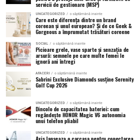
servicii de gestionare (MSP)
UNCATEGORIZED
o săptămână inainte
Care este diferența dintre un brand
coreean și unul european? Și de ce Geek &
Gorgeous a împrumutat trăsături coreene
SOCIAL
o săptămână inainte
Picioare grele, vase sparte și senzația de
arsură: semnele pe care multe femei le
ignoră ani întregi
AFACERI
o săptămână inainte
Sabrini Exclusive Diamonds susține Serenity
Golf Cup 2026
UNCATEGORIZED
o săptămână inainte
Dincolo de capacitatea bateriei: cum
regândește HONOR Magic V6 autonomia
unui telefon pliabil
UNCATEGORIZED
o săptămână inainte
Axis lanseaza o carcasa pentru conectarea