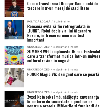
Cum a transformat Nicușor Dan o notă de
trecere într-un mesaj de stabilitate
POLITICĂ LOCALĂ
6 zile inainte
România evită să fie retrogradată în
„JUNK”. Rolul decisiv al lui Alexandru
Nazare, în trecerea unui nou test
important
UNCATEGORIZED
o săptămână inainte
SUMMER WELL implineste 15 ani. Festivalul
care a transformat muzica intr-un univers
cultural revine in august
UNCATEGORIZED
o săptămână inainte
HONOR Magic V6: designul care se poartă
UNCATEGORIZED
o săptămână inainte
Zyxel Networks îmbunătățește guvernanța
în materie de securitate a produselor
pentru a proteja IMM-urile și furnizorii de