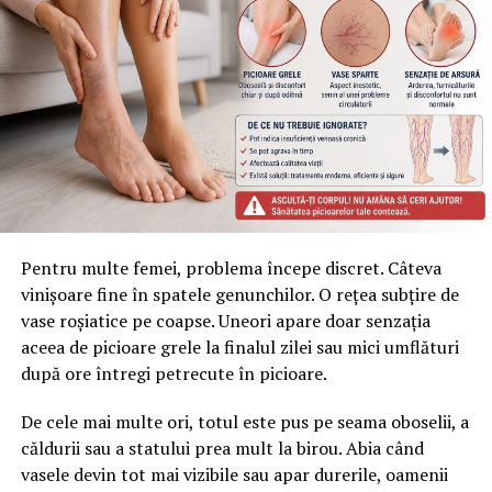
confectionate din lemn de buna calitate, care este
finisat cu diverse aspecte.
Amunite modele au inscriptionate pe usa
diverse
cuvinte sau mesaje care le fac speciale, iar altele au
integrate o rama unde poate fi atasata fotografia
preferata.
Cutia pentru chei poate fi agatata de un cui de perete
sau poate fi asezata pe perete, in locul cel mai potrivit.
Pentru multe femei, problema începe discret. Câteva
Acestea contin in interior numeroase brate de metal pe
vinișoare fine în spatele genunchilor. O rețea subțire de
care pot fi agatate cheile.
vase roșiatice pe coapse. Uneori apare doar senzația
In cazul in care se doreste ca o astfel de cutie sa fie
aceea de picioare grele la finalul zilei sau mici umflături
oferita cadou, de cele mai multe ori magazinele de
după ore întregi petrecute în picioare.
specialitate si cele online asigura impachetarea
De cele mai multe ori, totul este pus pe seama oboselii, a
acestora
intr-o forma potrivita care sa impresioneze.
căldurii sau a statului prea mult la birou. Abia când
Datorita faptului ca aceste cutii de ceasuri sunt
vasele devin tot mai vizibile sau apar durerile, oamenii