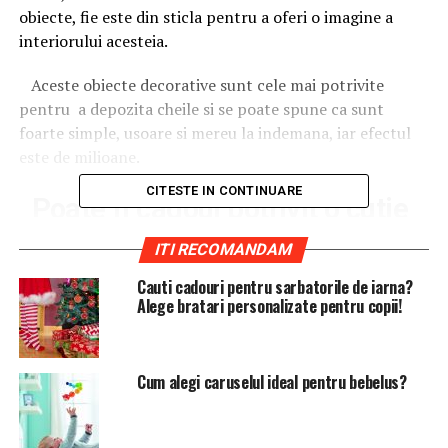
obiecte, fie este din sticla pentru a oferi o imagine a
interiorului acesteia.
Aceste obiecte decorative sunt cele mai potrivite
pentru
a depozita cheile si se poate spune ca sunt
foarte simple, usoare si mereu la indemana, iar efectul
este de milioane.
CITESTE IN CONTINUARE
Poate fi cadoul potrivit o cutie
pentru chei?
ITI RECOMANDAM
Cauti cadouri pentru sarbatorile de iarna?
Alege bratari personalizate pentru copii!
Cum alegi caruselul ideal pentru bebelus?