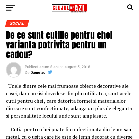
SOCIAL
De ce sunt cutiile pentru chei
varianta potrivita pentru un
cadou?
Publicat
acum 8 ani
pe
august 5, 2018
De
Danielad
Unele dintre cele mai frumoase obiecte decorative ale
casei, dar care isi dovedesc din plin utilitatea, sunt acele
cutii pentru chei , care datorita formei si materialelor
din care sunt confectionate, adauga un plus de eleganta
si personalitate locului unde sunt amplasate.
Cutia pentru chei poate fi confectionata din lemn sau
metal, cu o usita care fie este de lemn decorat cu diverse