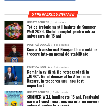
STIRI IN EXCLUSIVITATE
UNCATEGORIZED
o zi inainte
Tot ce trebuie sa stii inainte de Summer
Well 2026. Ghidul complet pentru editia
aniversara de 15 ani
POLITICĂ LOCALĂ
4 zile inainte
Cum a transformat Nicușor Dan o notă de
trecere într-un mesaj de stabilitate
POLITICĂ LOCALĂ
5 zile inainte
România evită să fie retrogradată în
„JUNK”. Rolul decisiv al lui Alexandru
Nazare, în trecerea unui nou test
important
UNCATEGORIZED
6 zile inainte
SUMMER WELL implineste 15 ani. Festivalul
care a transformat muzica intr-un univers
cultural revine in august