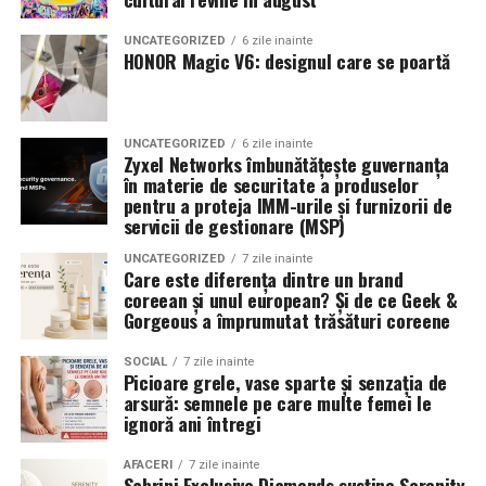
UNCATEGORIZED
6 zile inainte
HONOR Magic V6: designul care se poartă
UNCATEGORIZED
6 zile inainte
Zyxel Networks îmbunătățește guvernanța
în materie de securitate a produselor
pentru a proteja IMM-urile și furnizorii de
servicii de gestionare (MSP)
UNCATEGORIZED
7 zile inainte
Care este diferența dintre un brand
coreean și unul european? Și de ce Geek &
Gorgeous a împrumutat trăsături coreene
SOCIAL
7 zile inainte
Picioare grele, vase sparte și senzația de
arsură: semnele pe care multe femei le
ignoră ani întregi
AFACERI
7 zile inainte
Sabrini Exclusive Diamonds susține Serenity