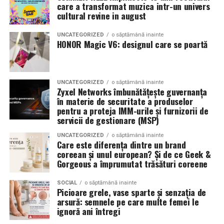
care a transformat muzica intr-un univers
Romanita Events continuă astfel să fie o gazdă
in care masina sta pe roti. O alegere inspirata poate
cultural revine in august
importantă a momentelor speciale din Maramureș,
accentua liniile caroseriei si poate oferi un look
combinând experiența organizatorică cu capacitatea de
echilibrat, in timp ce o alegere gresita poate strica
UNCATEGORIZED
o săptămână inainte
a transforma fiecare eveniment într-o amintire
proportiile, chiar daca restul masinii este bine realizat.
HONOR Magic V6: designul care se poartă
deosebită pentru participanți.
Anvelopele ca element vizual la show-uri auto
UNCATEGORIZED
o săptămână inainte
La evenimentele auto din Cluj, anvelopele nu sunt doar
Zyxel Networks îmbunătățește guvernanța
componente functionale, ci si elemente vizuale. Publicul
în materie de securitate a produselor
pentru a proteja IMM-urile și furnizorii de
si fotografii surprind adesea detalii precum modul in
servicii de gestionare (MSP)
care roata umple aripa, distanta fata de caroserie si
aspectul general al ansamblului roata-janta.
UNCATEGORIZED
o săptămână inainte
Care este diferența dintre un brand
coreean și unul european? Și de ce Geek &
Anvelopele curate, cu dimensiuni corecte si uzura
Gorgeous a împrumutat trăsături coreene
uniforma, contribuie la imaginea profesionala a unei
masini de show. In multe cazuri, acestea completeaza
SOCIAL
o săptămână inainte
Picioare grele, vase sparte și senzația de
jantele si intaresc conceptul ales de proprietar, fie ca
arsură: semnele pe care multe femei le
vorbim despre un stil elegant, sportiv sau minimalist.
ignoră ani întregi