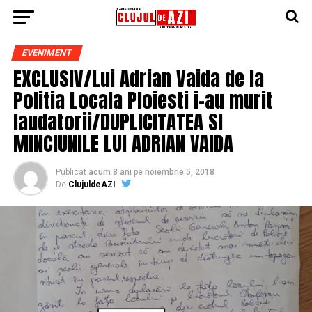
EVENIMENT
EXCLUSIV/Lui Adrian Vaida de la
Politia Locala Ploiesti i-au murit
laudatorii/DUPLICITATEA SI
MINCIUNILE LUI ADRIAN VAIDA
Publicat
acum 8 ani
pe
noiembrie 5, 2018
De
ClujuldeAZI