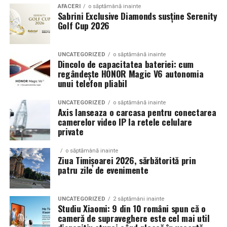
Echilibrul dintre estetica si utilizare reala
AFACERI
o săptămână inainte
Sabrini Exclusive Diamonds susține Serenity
Golf Cup 2026
Un aspect specific evenimentelor auto din Cluj este
prezenta multor masini care nu sunt doar proiecte de
show, ci si vehicule utilizate zilnic. Proprietarii acestora
UNCATEGORIZED
o săptămână inainte
cauta solutii care sa le permita sa participe la
Dincolo de capacitatea bateriei: cum
regândește HONOR Magic V6 autonomia
evenimente fara a sacrifica complet confortul sau
unui telefon pliabil
siguranta pe drumurile publice.
UNCATEGORIZED
o săptămână inainte
In acest context, anvelopele alese trebuie sa ofere un
Axis lanseaza o carcasa pentru conectarea
echilibru intre aspect si functionalitate. Multi pasionati
camerelor video IP la retele celulare
private
opteaza pentru anvelope care arata bine la show, dar
care pot fi folosite si in conditii reale de trafic,
o săptămână inainte
indiferent de vreme sau sezon.
Ziua Timișoarei 2026, sărbătorită prin
patru zile de evenimente
De ce conteaza tipul de anvelopa la evenimentele din
Cluj
UNCATEGORIZED
2 săptămâni inainte
Studiu Xiaomi: 9 din 10 români spun că o
Clujul este un oras in care vremea poate fi imprevizibila,
cameră de supraveghere este cel mai util
iar drumurile din imprejurimi includ atat zone urbane,