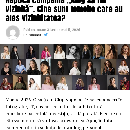
vizibilă”. Cine sunt femeile care au
ales vizibilitatea?
Publicat
acum 3 luni
pe
mai 5, 2026
De
Succes
Martie 2026. O sală din Cluj-Napoca. Femei cu afaceri în
fotografie, IT, cosmetice naturale, arhitectură,
consiliere parentală, investiții, sticlă pictată. Fiecare cu
câteva minute să vorbească despre ea. Apoi, în fața
camerei foto în ședință de branding personal.