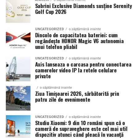
Sabrini Exclusive Diamonds susține Serenity
Golf Cup 2026
Un aspect specific evenimentelor auto din Cluj este
prezenta multor masini care nu sunt doar proiecte de
show, ci si vehicule utilizate zilnic. Proprietarii acestora
UNCATEGORIZED
o săptămână inainte
cauta solutii care sa le permita sa participe la
Dincolo de capacitatea bateriei: cum
regândește HONOR Magic V6 autonomia
evenimente fara a sacrifica complet confortul sau
unui telefon pliabil
siguranta pe drumurile publice.
UNCATEGORIZED
o săptămână inainte
In acest context, anvelopele alese trebuie sa ofere un
Axis lanseaza o carcasa pentru conectarea
echilibru intre aspect si functionalitate. Multi pasionati
camerelor video IP la retele celulare
private
opteaza pentru anvelope care arata bine la show, dar
care pot fi folosite si in conditii reale de trafic,
o săptămână inainte
indiferent de vreme sau sezon.
Ziua Timișoarei 2026, sărbătorită prin
patru zile de evenimente
De ce conteaza tipul de anvelopa la evenimentele din
Cluj
UNCATEGORIZED
o săptămână inainte
Studiu Xiaomi: 9 din 10 români spun că o
Clujul este un oras in care vremea poate fi imprevizibila,
cameră de supraveghere este cel mai util
iar drumurile din imprejurimi includ atat zone urbane,
dispozitiv atunci când pleacă în vacanță