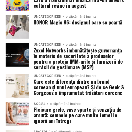
Romanita Events continuă astfel să fie o gazdă
in care masina sta pe roti. O alegere inspirata poate
cultural revine in august
importantă a momentelor speciale din Maramureș,
accentua liniile caroseriei si poate oferi un look
combinând experiența organizatorică cu capacitatea de
echilibrat, in timp ce o alegere gresita poate strica
UNCATEGORIZED
o săptămână inainte
a transforma fiecare eveniment într-o amintire
proportiile, chiar daca restul masinii este bine realizat.
HONOR Magic V6: designul care se poartă
deosebită pentru participanți.
Anvelopele ca element vizual la show-uri auto
UNCATEGORIZED
o săptămână inainte
La evenimentele auto din Cluj, anvelopele nu sunt doar
Zyxel Networks îmbunătățește guvernanța
componente functionale, ci si elemente vizuale. Publicul
în materie de securitate a produselor
pentru a proteja IMM-urile și furnizorii de
si fotografii surprind adesea detalii precum modul in
servicii de gestionare (MSP)
care roata umple aripa, distanta fata de caroserie si
aspectul general al ansamblului roata-janta.
UNCATEGORIZED
o săptămână inainte
Care este diferența dintre un brand
coreean și unul european? Și de ce Geek &
Anvelopele curate, cu dimensiuni corecte si uzura
Gorgeous a împrumutat trăsături coreene
uniforma, contribuie la imaginea profesionala a unei
masini de show. In multe cazuri, acestea completeaza
SOCIAL
o săptămână inainte
Picioare grele, vase sparte și senzația de
jantele si intaresc conceptul ales de proprietar, fie ca
arsură: semnele pe care multe femei le
vorbim despre un stil elegant, sportiv sau minimalist.
ignoră ani întregi
Echilibrul dintre estetica si utilizare reala
AFACERI
o săptămână inainte