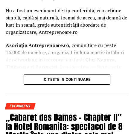
Nu a fost un eveniment de tip conferință, ci o acțiune
simplă, caldă și naturală, tocmai de aceea, mai demnă de
luat în seamă, grație autenticității abordate de
organizatoare, Antreprenoare.ro
Asociația Antreprenoare.ro
, comunitate cu peste
16.000 de membre, a organizat în luna martie întâlniri
de networking în trei orașe din țară:
Cluj-Napoca,
Timișoara și București.
Evenimentele au făcut parte
din
campania națională
„Aleg să fiu vizibilă
„
, o
CITESTE IN CONTINUARE
inițiativă care combină sesiuni de fotografie de brand
personal cu conversații directe despre ce înseamnă să fii
prezentă, cu numele tău și cu afacerea ta, în spațiul
public.
EVENIMENT
„Cabaret des Dames – Chapter II”
La Cluj-Napoca, sesiunile foto au fost susținute de doi
fotografi profesioniști:
Valentina Mihalache
la Hotel Romanita: spectacol de 8
(lightsun.ro) și
Deni Sîrb
(DA Studio). Valentina a venit