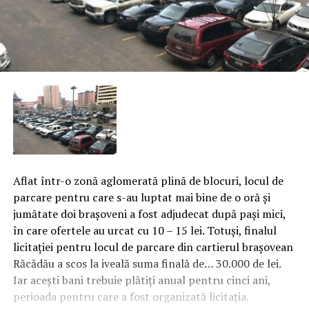
Aflat într-o zonă aglomerată plină de blocuri, locul de
parcare pentru care s-au luptat mai bine de o oră şi
jumătate doi braşoveni a fost adjudecat după paşi mici,
în care ofertele au urcat cu 10 – 15 lei. Totuşi, finalul
licitaţiei pentru locul de parcare din cartierul braşovean
Răcădău a scos la iveală suma finală de… 30.000 de lei.
Iar aceşti bani trebuie plătiţi anual pentru cinci ani,
perioada pentru care a fost organizată licitaţia.