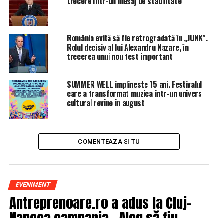
trecere într-un mesaj de stabilitate
Ce se întâmplă dacă nu achiţi la timp creditul de
consum? Răspunsul unui recuperator
România evită să fie retrogradată în „JUNK”.
Rolul decisiv al lui Alexandru Nazare, în
trecerea unui nou test important
SUMMER WELL implineste 15 ani. Festivalul
care a transformat muzica intr-un univers
cultural revine in august
COMENTEAZA SI TU
EVENIMENT
Antreprenoare.ro a adus la Cluj-
Napoca campania „Aleg să fiu