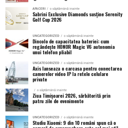
Echilibrul dintre estetica si utilizare reala
AFACERI
o săptămână inainte
Sabrini Exclusive Diamonds susține Serenity
Golf Cup 2026
Un aspect specific evenimentelor auto din Cluj este
prezenta multor masini care nu sunt doar proiecte de
show, ci si vehicule utilizate zilnic. Proprietarii acestora
UNCATEGORIZED
o săptămână inainte
cauta solutii care sa le permita sa participe la
Dincolo de capacitatea bateriei: cum
regândește HONOR Magic V6 autonomia
evenimente fara a sacrifica complet confortul sau
unui telefon pliabil
siguranta pe drumurile publice.
UNCATEGORIZED
o săptămână inainte
In acest context, anvelopele alese trebuie sa ofere un
Axis lanseaza o carcasa pentru conectarea
echilibru intre aspect si functionalitate. Multi pasionati
camerelor video IP la retele celulare
private
opteaza pentru anvelope care arata bine la show, dar
care pot fi folosite si in conditii reale de trafic,
o săptămână inainte
indiferent de vreme sau sezon.
Ziua Timișoarei 2026, sărbătorită prin
patru zile de evenimente
De ce conteaza tipul de anvelopa la evenimentele din
Cluj
UNCATEGORIZED
o săptămână inainte
Studiu Xiaomi: 9 din 10 români spun că o
Clujul este un oras in care vremea poate fi imprevizibila,