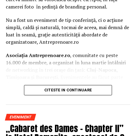
camerei foto în ședință de branding personal.
Nu a fost un eveniment de tip conferință, ci o acțiune
simplă, caldă și naturală, tocmai de aceea, mai demnă de
luat în seamă, grație autenticității abordate de
organizatoare, Antreprenoare.ro
Asociația Antreprenoare.ro
, comunitate cu peste
16.000 de membre, a organizat în luna martie întâlniri
de networking în trei orașe din țară:
Cluj-Napoca,
Timișoara și București.
Evenimentele au făcut parte
din
campania națională
„Aleg să fiu vizibilă
„
, o
CITESTE IN CONTINUARE
inițiativă care combină sesiuni de fotografie de brand
personal cu conversații directe despre ce înseamnă să fii
prezentă, cu numele tău și cu afacerea ta, în spațiul
public.
EVENIMENT
„Cabaret des Dames – Chapter II”
La Cluj-Napoca, sesiunile foto au fost susținute de doi
fotografi profesioniști:
Valentina Mihalache