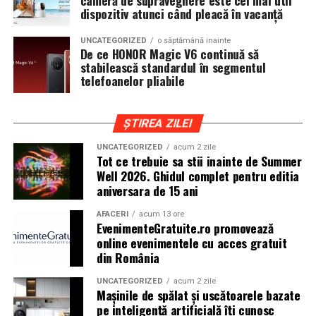
cameră de supraveghere este cel mai util
iar drumurile din imprejurimi includ atat zone urbane,
dispozitiv atunci când pleacă în vacanță
cat si trasee montane sau colinare. O masina pregatita
UNCATEGORIZED
o săptămână inainte
de show trebuie sa ajunga la eveniment in siguranta si
De ce HONOR Magic V6 continuă să
fara probleme, indiferent de conditiile de drum.
stabilească standardul în segmentul
telefoanelor pliabile
Din acest motiv, tipul de anvelopa ales devine extrem de
important. Anvelopele care ofera aderenta constanta,
ȘTIREA ZILEI
stabilitate si un aspect echilibrat sunt preferate de cei
care nu doresc sa transforme masina intr-un obiect
UNCATEGORIZED
acum 2 zile
Tot ce trebuie sa stii inainte de Summer
static. In acest sens, alegerea unor
anvelope all season
Well 2026. Ghidul complet pentru editia
175 65 r14
poate fi potrivita pentru multe proiecte
aniversara de 15 ani
prezente la evenimentele locale, in special pentru
masinile compacte sau clasice.
AFACERI
acum 13 ore
EvenimenteGratuite.ro promovează
online evenimentele cu acces gratuit
Pozitia masinii si rolul anvelopelor
din România
La un show auto, pozitia masinii este analizata atent.
UNCATEGORIZED
acum 2 zile
Cat de jos sta masina, cum se aliniaza roata cu aripa si ce
Mașinile de spălat și uscătoarele bazate
impact vizual are ansamblul sunt detalii care pot face
pe inteligență artificială îți cunosc