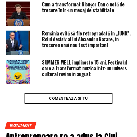
Românii trebuie să facă asta REPEDE! Mai au foarte
Cum a transformat Nicușor Dan o notă de
PUȚIN timp!
trecere într-un mesaj de stabilitate
România evită să fie retrogradată în „JUNK”.
Rolul decisiv al lui Alexandru Nazare, în
trecerea unui nou test important
SUMMER WELL implineste 15 ani. Festivalul
care a transformat muzica intr-un univers
cultural revine in august
COMENTEAZA SI TU
EVENIMENT
Antreprenoare.ro a adus la Cluj-