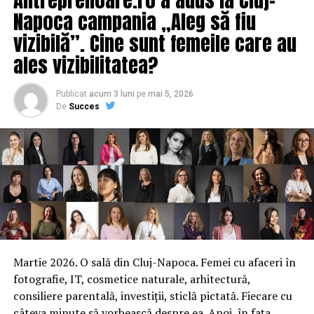
Napoca campania „Aleg să fiu
vizibilă”. Cine sunt femeile care au
ales vizibilitatea?
Publicat
acum 3 luni
pe
mai 5, 2026
De
Succes
Martie 2026. O sală din Cluj-Napoca. Femei cu afaceri în
fotografie, IT, cosmetice naturale, arhitectură,
consiliere parentală, investiții, sticlă pictată. Fiecare cu
câteva minute să vorbească despre ea. Apoi, în fața