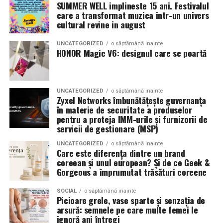
latimea si aspectul flancului pot schimba complet felul
SUMMER WELL implineste 15 ani. Festivalul
care a transformat muzica intr-un univers
Romanita Events continuă astfel să fie o gazdă
in care masina sta pe roti. O alegere inspirata poate
cultural revine in august
importantă a momentelor speciale din Maramureș,
accentua liniile caroseriei si poate oferi un look
combinând experiența organizatorică cu capacitatea de
echilibrat, in timp ce o alegere gresita poate strica
UNCATEGORIZED
o săptămână inainte
a transforma fiecare eveniment într-o amintire
proportiile, chiar daca restul masinii este bine realizat.
HONOR Magic V6: designul care se poartă
deosebită pentru participanți.
Anvelopele ca element vizual la show-uri auto
UNCATEGORIZED
o săptămână inainte
La evenimentele auto din Cluj, anvelopele nu sunt doar
Zyxel Networks îmbunătățește guvernanța
componente functionale, ci si elemente vizuale. Publicul
în materie de securitate a produselor
pentru a proteja IMM-urile și furnizorii de
si fotografii surprind adesea detalii precum modul in
servicii de gestionare (MSP)
care roata umple aripa, distanta fata de caroserie si
aspectul general al ansamblului roata-janta.
UNCATEGORIZED
o săptămână inainte
Care este diferența dintre un brand
coreean și unul european? Și de ce Geek &
Anvelopele curate, cu dimensiuni corecte si uzura
Gorgeous a împrumutat trăsături coreene
uniforma, contribuie la imaginea profesionala a unei
masini de show. In multe cazuri, acestea completeaza
SOCIAL
o săptămână inainte
Picioare grele, vase sparte și senzația de
jantele si intaresc conceptul ales de proprietar, fie ca
arsură: semnele pe care multe femei le
vorbim despre un stil elegant, sportiv sau minimalist.
ignoră ani întregi