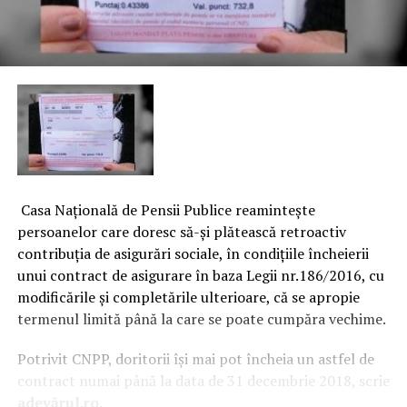
Casa Naţională de Pensii Publice reaminteşte
persoanelor care doresc să-şi plătească retroactiv
contribuţia de asigurări sociale, în condiţiile încheierii
unui contract de asigurare în baza Legii nr.186/2016, cu
modificările şi completările ulterioare, că se apropie
termenul limită până la care se poate cumpăra vechime.
Potrivit CNPP, doritorii îşi mai pot încheia un astfel de
contract numai până la data de 31 decembrie 2018, scrie
adevărul.ro.