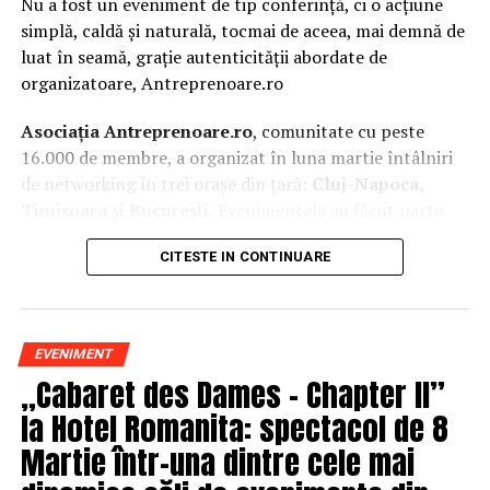
Nu a fost un eveniment de tip conferință, ci o acțiune
simplă, caldă și naturală, tocmai de aceea, mai demnă de
luat în seamă, grație autenticității abordate de
organizatoare, Antreprenoare.ro
Asociația Antreprenoare.ro
, comunitate cu peste
16.000 de membre, a organizat în luna martie întâlniri
de networking în trei orașe din țară:
Cluj-Napoca,
Timișoara și București.
Evenimentele au făcut parte
din
campania națională
„Aleg să fiu vizibilă
„
, o
CITESTE IN CONTINUARE
inițiativă care combină sesiuni de fotografie de brand
personal cu conversații directe despre ce înseamnă să fii
prezentă, cu numele tău și cu afacerea ta, în spațiul
public.
EVENIMENT
„Cabaret des Dames – Chapter II”
La Cluj-Napoca, sesiunile foto au fost susținute de doi
fotografi profesioniști:
Valentina Mihalache
la Hotel Romanita: spectacol de 8
(lightsun.ro) și
Deni Sîrb
(DA Studio). Valentina a venit
Martie într-una dintre cele mai
cu 18 ani de carieră în vânzări în spate și o tranziție