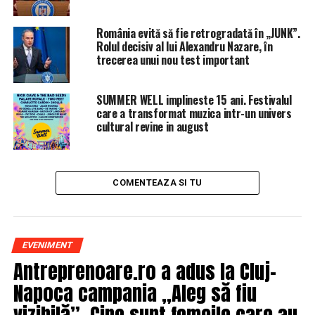
fi suferit un stop cardio-respirator în timpul unui
spectacol
România evită să fie retrogradată în „JUNK”.
NU RATATI
Rolul decisiv al lui Alexandru Nazare, în
Florin Busuioc a fost operat! Care este starea lui de
trecerea unui nou test important
sănătate. Detalii de ultimă oră. Reacția lui Raed Arafat
SUMMER WELL implineste 15 ani. Festivalul
care a transformat muzica intr-un univers
cultural revine in august
COMENTEAZA SI TU
EVENIMENT
Antreprenoare.ro a adus la Cluj-
Napoca campania „Aleg să fiu
vizibilă”. Cine sunt femeile care au