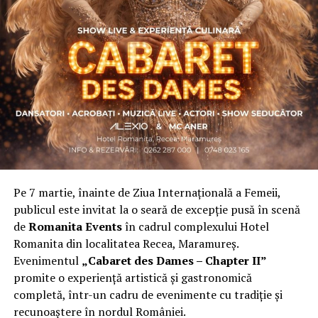
Asociația a fost fondată în 2019, dintr-un context
personal dificil, ca răspuns la întrebări despre
contribuție și sens. A crescut organic și a ajuns astăzi
una dintre cele mai mari comunități de femei
antreprenor din România, cu prezență fizică în mai
multe orașe, inclusiv la Cluj-Napoca.
„Dacă nu eu, atunci cine?”
spune clujeanca
Carmen
Mihalca
, fondatoarea
Antreprenoare.ro
. Din această
întrebare s-a născut campania.
Pe 7 martie, înainte de Ziua Internațională a Femeii,
Cine a ales să fie vizibilă la Cluj
publicul este invitat la o seară de excepție pusă în scenă
de
Romanita Events
în cadrul complexului Hotel
Femeile prezente la evenimentul din Cluj-Napoca
Romanita din localitatea Recea, Maramureș.
provin din domenii complet diferite. Câteva dintre ele:
Evenimentul
„Cabaret des Dames – Chapter II”
Andreea Faur
, specialist SEO, spune că a fi vizibilă
promite o experiență artistică și gastronomică
înseamnă să te asociezi cu brandul companiei pe care o
completă, într-un cadru de evenimente cu tradiție și
reprezinți și să educi publicul țintă. Mesajul ei pentru
recunoaștere în nordul României.