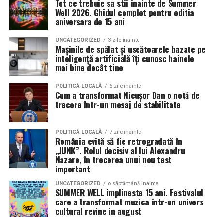
Tot ce trebuie sa stii inainte de Summer
decât memorabilă.
sunt apreciate si discutate. Anvelopele fac parte din
Well 2026. Ghidul complet pentru editia
Contact: contact@antreprenoare.ro
aniversara de 15 ani
aceasta categorie de componente esentiale, deoarece
Această ediție se poziționează ca o celebrare a feminității
influenteaza atat aspectul vizual, cat si modul in care
Sursă foto: Antreprenoare.ro
într-un cadru atent construit, în care atmosfera, scena
UNCATEGORIZED
3 zile inainte
masina este perceputa ca ansamblu.
Mașinile de spălat și uscătoarele bazate pe
și interacțiunea cu publicul sunt părți integrante ale
inteligență artificială îți cunosc hainele
experienței.
mai bine decât tine
Ce inseamna o masina pregatita de show in Cluj
Detalii organizatorice
Pregatirea unei masini pentru un eveniment auto in Cluj
POLITICĂ LOCALĂ
6 zile inainte
Cum a transformat Nicușor Dan o notă de
presupune mai mult decat un aspect curat si o vopsea
trecere într-un mesaj de stabilitate
Data și ora:
Sâmbătă, 7 martie | 18:00
lucioasa. Proprietarii investesc timp in detalii precum
Locația:
Hotel Romanita, Recea, Maramureș
alinierea rotilor, raportul dintre janta si anvelopa,
POLITICĂ LOCALĂ
7 zile inainte
inaltimea masinii si coerenta stilului ales. Fiecare
Preț:
450 RON / persoană – format all-inclusive
România evită să fie retrogradată în
element trebuie sa se potriveasca cu restul, pentru a
„JUNK”. Rolul decisiv al lui Alexandru
(show live și meniu complet)
crea o imagine unitara.
Nazare, în trecerea unui nou test
important
Pentru rezervări și informații: 0262 287 000 / 0748 023
Anvelopele influenteaza direct postura masinii. Profilul,
165
UNCATEGORIZED
o săptămână inainte
latimea si aspectul flancului pot schimba complet felul
SUMMER WELL implineste 15 ani. Festivalul
care a transformat muzica intr-un univers
Romanita Events continuă astfel să fie o gazdă
in care masina sta pe roti. O alegere inspirata poate
cultural revine in august
importantă a momentelor speciale din Maramureș,
accentua liniile caroseriei si poate oferi un look