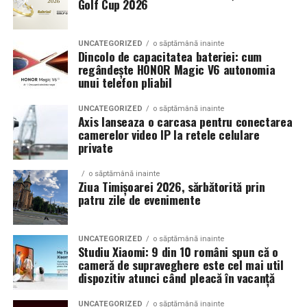
Golf Cup 2026
Un aspect specific evenimentelor auto din Cluj este
prezenta multor masini care nu sunt doar proiecte de
show, ci si vehicule utilizate zilnic. Proprietarii acestora
UNCATEGORIZED
o săptămână inainte
cauta solutii care sa le permita sa participe la
Dincolo de capacitatea bateriei: cum
regândește HONOR Magic V6 autonomia
evenimente fara a sacrifica complet confortul sau
unui telefon pliabil
siguranta pe drumurile publice.
UNCATEGORIZED
o săptămână inainte
In acest context, anvelopele alese trebuie sa ofere un
Axis lanseaza o carcasa pentru conectarea
echilibru intre aspect si functionalitate. Multi pasionati
camerelor video IP la retele celulare
private
opteaza pentru anvelope care arata bine la show, dar
care pot fi folosite si in conditii reale de trafic,
o săptămână inainte
indiferent de vreme sau sezon.
Ziua Timișoarei 2026, sărbătorită prin
patru zile de evenimente
De ce conteaza tipul de anvelopa la evenimentele din
Cluj
UNCATEGORIZED
o săptămână inainte
Studiu Xiaomi: 9 din 10 români spun că o
Clujul este un oras in care vremea poate fi imprevizibila,
cameră de supraveghere este cel mai util
iar drumurile din imprejurimi includ atat zone urbane,
dispozitiv atunci când pleacă în vacanță
cat si trasee montane sau colinare. O masina pregatita
UNCATEGORIZED
o săptămână inainte