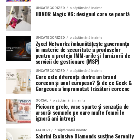
combinând experiența organizatorică cu capacitatea de
echilibrat, in timp ce o alegere gresita poate strica
UNCATEGORIZED
o săptămână inainte
a transforma fiecare eveniment într-o amintire
proportiile, chiar daca restul masinii este bine realizat.
HONOR Magic V6: designul care se poartă
deosebită pentru participanți.
Anvelopele ca element vizual la show-uri auto
UNCATEGORIZED
o săptămână inainte
La evenimentele auto din Cluj, anvelopele nu sunt doar
Zyxel Networks îmbunătățește guvernanța
componente functionale, ci si elemente vizuale. Publicul
în materie de securitate a produselor
pentru a proteja IMM-urile și furnizorii de
si fotografii surprind adesea detalii precum modul in
servicii de gestionare (MSP)
care roata umple aripa, distanta fata de caroserie si
aspectul general al ansamblului roata-janta.
UNCATEGORIZED
o săptămână inainte
Care este diferența dintre un brand
coreean și unul european? Și de ce Geek &
Anvelopele curate, cu dimensiuni corecte si uzura
Gorgeous a împrumutat trăsături coreene
uniforma, contribuie la imaginea profesionala a unei
masini de show. In multe cazuri, acestea completeaza
SOCIAL
o săptămână inainte
Picioare grele, vase sparte și senzația de
jantele si intaresc conceptul ales de proprietar, fie ca
arsură: semnele pe care multe femei le
vorbim despre un stil elegant, sportiv sau minimalist.
ignoră ani întregi
Echilibrul dintre estetica si utilizare reala
AFACERI
o săptămână inainte
Sabrini Exclusive Diamonds susține Serenity