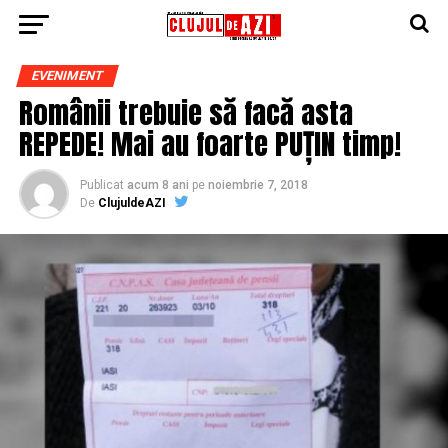
EVENIMENT
Românii trebuie să facă asta
REPEDE! Mai au foarte PUȚIN timp!
Publicat
acum 8 ani
pe
noiembrie 7, 2018
De
ClujuldeAZI