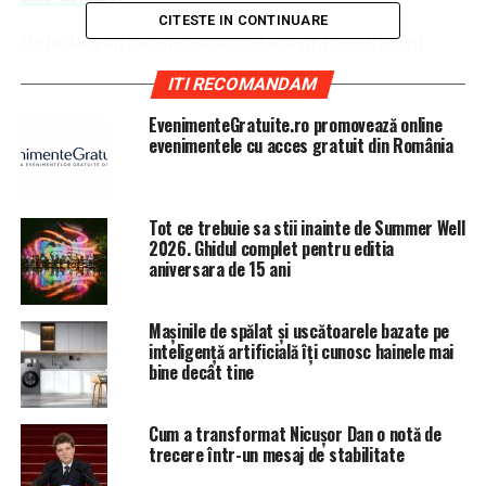
CITESTE IN CONTINUARE
De la data intrării în vigoare a Legii nr.186/2016, cu
modificările şi completările ulterioare, până la finalul
ITI RECOMANDAM
lunii septembrie 2018 au fost încheiate 39.341
contracte de asigurare socială pentru care casele
EvenimenteGratuite.ro promovează online
evenimentele cu acces gratuit din România
teritoriale de pensii au încasat suma de 221.981.718 lei.
Până la începutul acestui an, cei care voiau să-şi
cumpere 5 ani de vechime trebuiau să plătească
Tot ce trebuie sa stii inainte de Summer Well
aproximativ 15.500 lei în contul contribuţiilor pentru
2026. Ghidul complet pentru editia
aniversara de 15 ani
pensii.
Condiţiile şi procedura încheierii contractelor de
Mașinile de spălat și uscătoarele bazate pe
asigurare rămân neschimbate.
inteligență artificială îți cunosc hainele mai
bine decât tine
ARTICOLE PE ACEIASI TEMA:
PRIMA
Cum a transformat Nicușor Dan o notă de
URMATORUL
trecere într-un mesaj de stabilitate
Florin Busuioc a fost dus de urgență la spital! Actorul ar