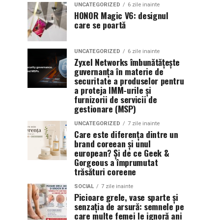
UNCATEGORIZED
6 zile inainte
HONOR Magic V6: designul
care se poartă
UNCATEGORIZED
6 zile inainte
Zyxel Networks îmbunătățește
guvernanța în materie de
securitate a produselor pentru
a proteja IMM-urile și
furnizorii de servicii de
gestionare (MSP)
UNCATEGORIZED
7 zile inainte
Care este diferența dintre un
brand coreean și unul
european? Și de ce Geek &
Gorgeous a împrumutat
trăsături coreene
SOCIAL
7 zile inainte
Picioare grele, vase sparte și
senzația de arsură: semnele pe
care multe femei le ignoră ani