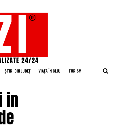
ȘTIRI DIN JUDEȚ
VIAȚA ÎN CLUJ
TURISM
i in
 de