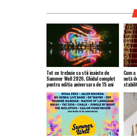
Tot ce trebuie sa stii inainte de
Cum a 
Summer Well 2026. Ghidul complet
notă d
pentru editia aniversara de 15 ani
stabili