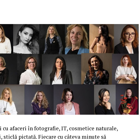
cu afaceri în fotografie, IT, cosmetice naturale,
i, sticlă pictată. Fiecare cu câteva minute să