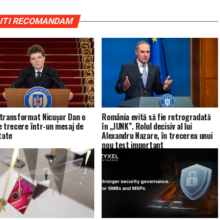
ITI RECOMANDAM
transformat Nicușor Dan o
România evită să fie retrogradată
e trecere într-un mesaj de
în „JUNK”. Rolul decisiv al lui
tate
Alexandru Nazare, în trecerea unui
nou test important