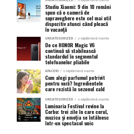
UNCATEGORIZED
o săptămână inainte
Studiu Xiaomi: 9 din 10 români
spun că o cameră de
supraveghere este cel mai util
dispozitiv atunci când pleacă
în vacanță
UNCATEGORIZED
o săptămână inainte
De ce HONOR Magic V6
continuă să stabilească
standardul în segmentul
telefoanelor pliabile
AFACERI
o săptămână inainte
Cum alegi parfumul potrivit
pentru vară? Ingredientele
care rezistă în sezonul cald
UNCATEGORIZED
o săptămână inainte
Luminaria Festival revine la
Corbu: trei zile în care cerul,
muzica și emoția se întâlnesc
într-un spectacol unic