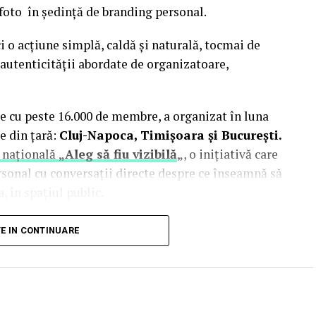
 foto în ședință de branding personal.
i o acțiune simplă, caldă și naturală, tocmai de
autenticității abordate de organizatoare,
e cu peste 16.000 de membre, a organizat în luna
e din țară:
Cluj-Napoca, Timișoara și București.
 națională
„Aleg să fiu vizibilă
„
, o inițiativă care
rsonal cu conversații directe despre ce înseamnă să
, în spațiul public.
inute de doi fotografi profesioniști:
Valentina
TE IN CONTINUARE
Studio). Valentina a venit cu 18 ani de carieră în
re fotografia comercială și de brand personal. Deni
nia și lucrează în fotografia de eveniment și