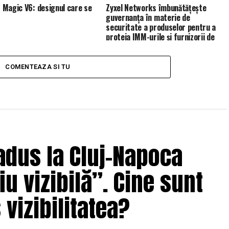
Magic V6: designul care se
Zyxel Networks îmbunătățește
guvernanța în materie de
securitate a produselor pentru a
proteja IMM-urile și furnizorii de
servicii de gestionare (MSP)
COMENTEAZA SI TU
adus la Cluj-Napoca
u vizibilă”. Cine sunt
 vizibilitatea?