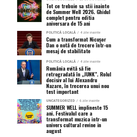
Tot ce trebuie sa stii inainte
de Summer Well 2026. Ghidul
complet pentru editia
aniversara de 15 ani
POLITICĂ LOCALĂ
4 zile inainte
Cum a transformat Nicușor
Dan o notă de trecere într-un
mesaj de stabilitate
POLITICĂ LOCALĂ
4 zile inainte
România evită să fie
retrogradată în „JUNK”. Rolul
decisiv al lui Alexandru
Nazare, în trecerea unui nou
test important
UNCATEGORIZED
6 zile inainte
SUMMER WELL implineste 15
ani. Festivalul care a
transformat muzica intr-un
univers cultural revine in
august