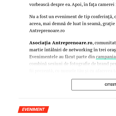
vorbească despre ea. Apoi, în fața camerei
Nu a fost un eveniment de tip conferință, c
aceea, mai demnă de luat în seamă, grație 
Antreprenoare.ro
Asociația Antreprenoare.ro
, comunitat
martie întâlniri de networking în trei oraș
Evenimentele au făcut parte din
campania
combină sesiuni de fotografie de brand pe
fii prezentă, cu numele tău și cu afacerea ta
La Cluj-Napoca, sesiunile foto au fost susț
CITES
Mihalache
(lightsun.ro) și
Deni Sîrb
(DA 
vânzări în spate și o tranziție asumată sp
este singurul fotograf de nașteri din Româ
EVENIMENT
portret de 15 ani.