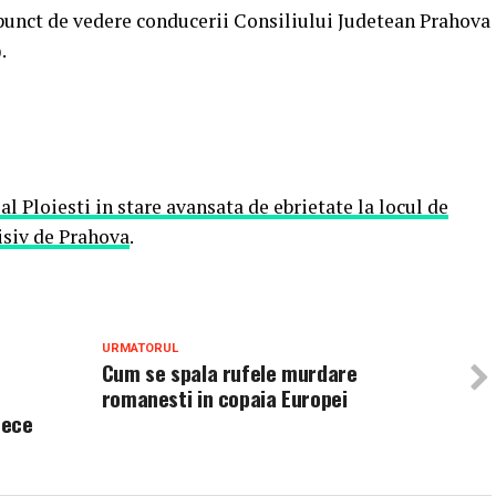
n punct de vedere conducerii Consiliului Judetean Prahova
.
al Ploiesti in stare avansata de ebrietate la locul de
isiv de Prahova
.
URMATORUL
Cum se spala rufele murdare
romanesti in copaia Europei
 zece