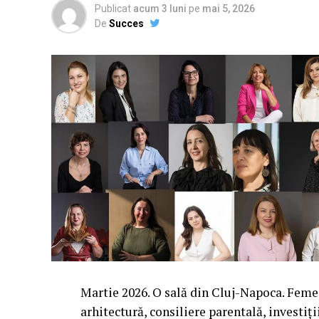
Publicat
acum 3 luni
pe
mai 5, 2026
De
Succes
Martie 2026. O sală din Cluj-Napoca. Femei 
arhitectură, consiliere parentală, investiți