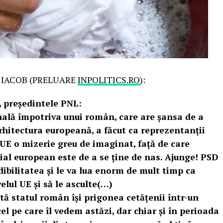
 IACOB (PRELUARE
INPOLITICS.RO
):
 președintele PNL:
nală împotriva unui român, care are șansa de a
rhitectura europeană, a făcut ca reprezentanții
 UE o mizerie greu de imaginat, față de care
cial european este de a se ține de nas. Ajunge! PSD
dibilitatea și le va lua enorm de mult timp ca
velul UE și să le asculte(…)
ă statul român își prigonea cetățenii într-un
 pe care îl vedem astăzi, dar chiar și în perioada