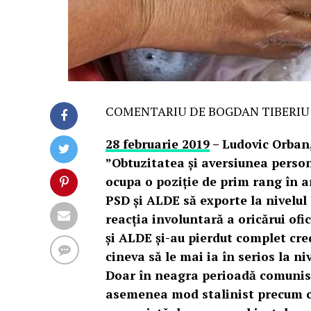
COMENTARIU DE BOGDAN TIBERIU
28 februarie 2019
– Ludovic Orban,
”Obtuzitatea și aversiunea perso
ocupa o poziție de prim rang în a
PSD și ALDE să exporte la nivelul
reacția involuntară a oricărui ofi
și ALDE și-au pierdut complet cre
cineva să le mai ia în serios la ni
Doar în neagra perioadă comunist
asemenea mod stalinist precum cel