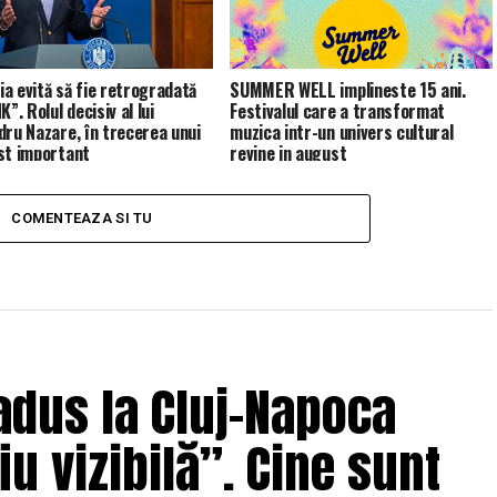
a evită să fie retrogradată
SUMMER WELL implineste 15 ani.
K”. Rolul decisiv al lui
Festivalul care a transformat
dru Nazare, în trecerea unui
muzica intr-un univers cultural
st important
revine in august
COMENTEAZA SI TU
adus la Cluj-Napoca
u vizibilă”. Cine sunt