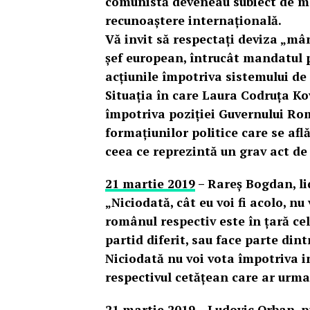
comunistă deveneau subiect de mâ
recunoaștere internațională.
Vă invit să respectați deviza „mâ
șef european, întrucât mandatul po
acțiunile împotriva sistemului de
Situația în care Laura Codruța Ko
împotriva poziției Guvernului Ro
formațiunilor politice care se afl
ceea ce reprezintă un grav act de
21 martie 2019
– Rareș Bogdan, li
„Niciodată, cât eu voi fi acolo, n
românul respectiv este în țară c
partid diferit, sau face parte din
Niciodată nu voi vota împotriva i
respectivul cetățean care ar urma
21 martie 2019
– Ludovic Orban, p