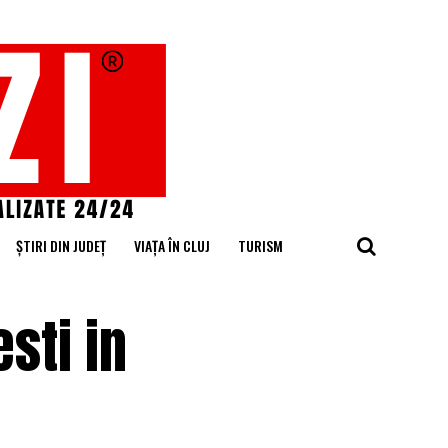
ȘTIRI DIN JUDEȚ
VIAȚA ÎN CLUJ
TURISM
sti in