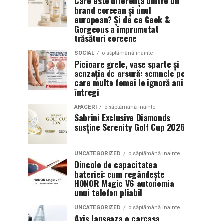
Care este diferența dintre un
brand coreean și unul
european? Și de ce Geek &
Gorgeous a împrumutat
trăsături coreene
SOCIAL
o săptămână inainte
Picioare grele, vase sparte și
senzația de arsură: semnele pe
care multe femei le ignoră ani
întregi
AFACERI
o săptămână inainte
Sabrini Exclusive Diamonds
susține Serenity Golf Cup 2026
UNCATEGORIZED
o săptămână inainte
Dincolo de capacitatea
bateriei: cum regândește
HONOR Magic V6 autonomia
unui telefon pliabil
UNCATEGORIZED
o săptămână inainte
Axis lanseaza o carcasa