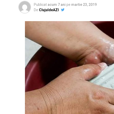
Publicat
acum 7 ani
pe
martie 23, 2019
De
ClujuldeAZI