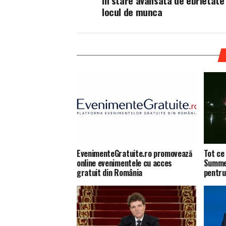
in stare avansata de ebrietate 
locul de munca
EvenimenteGratuite.ro promovează
Tot ce 
online evenimentele cu acces
Summer
gratuit din România
pentru