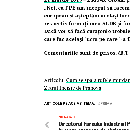
„Noi, ca PPE am început să facem 
european şi aşteptăm acelaşi lucru 
respectiv formaţiunea ALDE şi fo
Dacă vor să facă curaţenie trebui
care fac acelaşi lucru pe care l-a 
Comentariile sunt de prisos. (B.T.
Articolul
Cum se spala rufele murdar
Ziarul Incisiv de Prahova
.
ARTICOLE PE ACEIASI TEMA:
PRIMA
NU RATATI
Directorul Parcului Industrial P