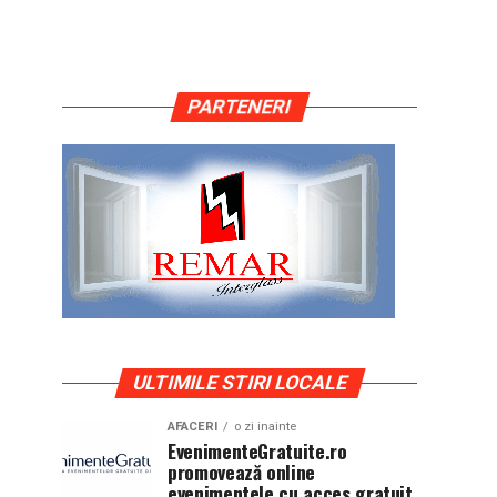
PARTENERI
ULTIMILE STIRI LOCALE
AFACERI
o zi inainte
EvenimenteGratuite.ro
promovează online
evenimentele cu acces gratuit