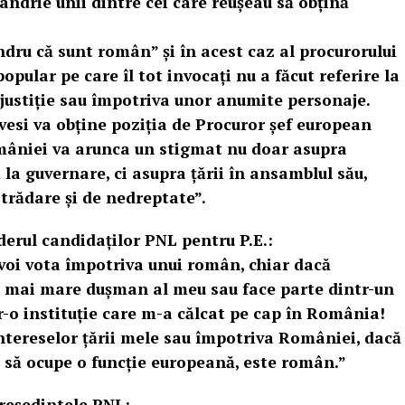
ndrie unii dintre cei care reușeau să obțină
ndru că sunt român” și în acest caz al procurorului
pular pe care îl tot invocați nu a făcut referire la
 justiție sau împotriva unor anumite personaje.
vesi va obține poziția de Procuror șef european
mâniei va arunca un stigmat nu doar asupra
ă la guvernare, ci asupra țării în ansamblul său,
 trădare și de nedreptate”.
derul candidaților PNL pentru P.E.:
u voi vota împotriva unui român, chiar dacă
el mai mare dușman al meu sau face parte dintr-un
tr-o instituție care m-a călcat pe cap în România!
ntereselor țării mele sau împotriva României, dacă
 să ocupe o funcție europeană, este român.”
reședintele PNL: