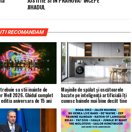
la
JUSTITIE SI IN PRAHOVA/ ÎNCEPE
JIHADUL
ITI RECOMANDAM
trebuie sa stii inainte de
Mașinile de spălat și uscătoarele
 Well 2026. Ghidul complet
bazate pe inteligență artificială îți
 editia aniversara de 15 ani
cunosc hainele mai bine decât tine