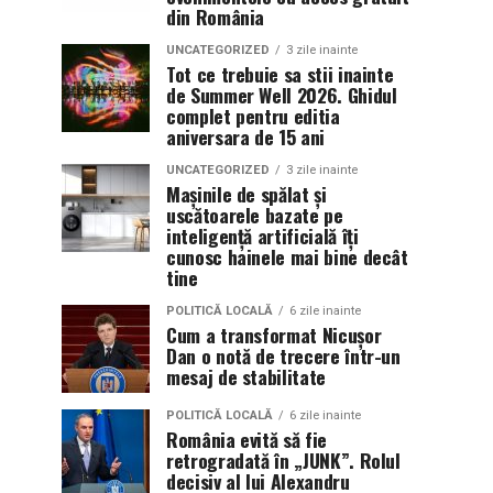
din România
UNCATEGORIZED
3 zile inainte
Tot ce trebuie sa stii inainte
de Summer Well 2026. Ghidul
complet pentru editia
aniversara de 15 ani
UNCATEGORIZED
3 zile inainte
Mașinile de spălat și
uscătoarele bazate pe
inteligență artificială îți
cunosc hainele mai bine decât
tine
POLITICĂ LOCALĂ
6 zile inainte
Cum a transformat Nicușor
Dan o notă de trecere într-un
mesaj de stabilitate
POLITICĂ LOCALĂ
6 zile inainte
România evită să fie
retrogradată în „JUNK”. Rolul
decisiv al lui Alexandru