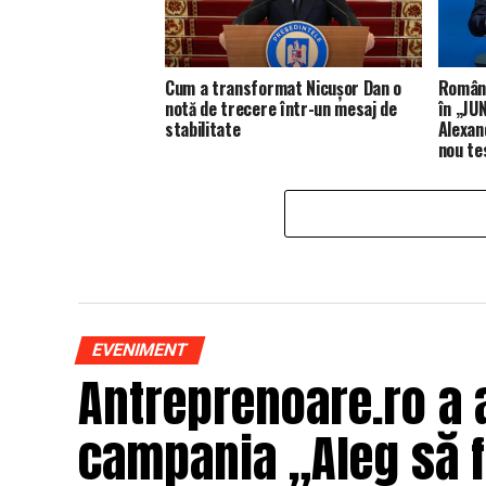
Cum a transformat Nicușor Dan o
Români
notă de trecere într-un mesaj de
în „JUN
stabilitate
Alexan
nou te
EVENIMENT
Antreprenoare.ro a 
campania „Aleg să fi