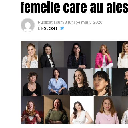
femeile care au ales
Publicat
acum 3 luni
pe
mai 5, 2026
De
Succes