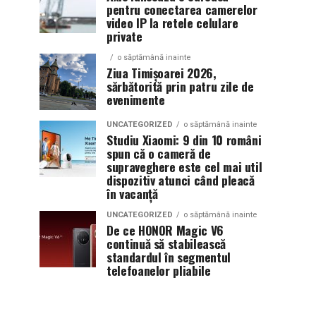
pentru conectarea camerelor
video IP la retele celulare
private
o săptămână inainte
Ziua Timișoarei 2026,
sărbătorită prin patru zile de
evenimente
UNCATEGORIZED
o săptămână inainte
Studiu Xiaomi: 9 din 10 români
spun că o cameră de
supraveghere este cel mai util
dispozitiv atunci când pleacă
în vacanță
UNCATEGORIZED
o săptămână inainte
De ce HONOR Magic V6
continuă să stabilească
standardul în segmentul
telefoanelor pliabile