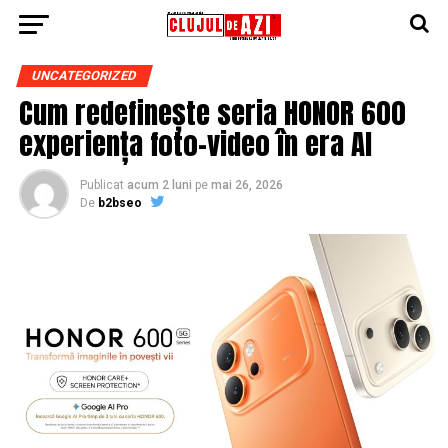
UNCATEGORIZED
Cum redefinește seria HONOR 600
experiența foto-video în era AI
Publicat
acum 2 luni
pe
mai 26, 2026
De
b2bseo