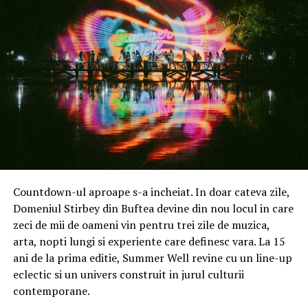
camera principală și atinge nivelul CIPA 6.5. pentru
camera telefoto periscopică de 50 MP.
În paralel, AI Color Engine, primul sistem de acest tip
din industrie, optimizează redarea culorilor în scenarii
complexe de iluminare artificială mixtă, reducând
tonurile nedorite și păstrând un aspect mai natural al
imaginilor direct din momentul capturii.
Experiența este completată de AI Super Zoom 2.0, care
oferă zoom de până la 120x pe modelul Pro, și de funcția
Countdown-ul aproape s-a incheiat. In doar cateva zile,
SuperMoon 2.0, concepută pentru a reda clar atât luna,
Domeniul Stirbey din Buftea devine din nou locul in care
cât și detaliile arhitecturale iluminate pe timp de
zeci de mii de oameni vin pentru trei zile de muzica,
noapte.
arta, nopti lungi si experiente care definesc vara. La 15
ani de la prima editie, Summer Well revine cu un line-up
CREAZĂ – AI Image to Video 2.0* schimbă regulile
eclectic si un univers construit in jurul culturii
jocului
contemporane.