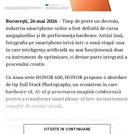
București, 26 mai 2026
– Timp de peste un deceniu,
industria smartphone-urilor a fost definită de cursa
megapixelilor și de performanța hardware. Astăzi însă,
fotografia pe smartphone intră într-o nouă etapă: una
în care inteligența artificială nu mai funcționează doar
ca instrument de optimizare, ci devine parte integrată a
procesului creativ.
Cu noua serie HONOR 600, HONOR propune o abordare
de tip Full Stack Photography, un ecosistem în care
hardware-ul, AI-ul și procesarea imaginii colaborează
pentru a transforma smartphone-ul într-un instrument
complet de creație vizuală.
Mai mult decât o simplă cameră performantă, seria
HONOR 600 redefinește modul în care utilizatorii
CITESTE IN CONTINUARE
surprind, generează și editează conținut viuzal direct de