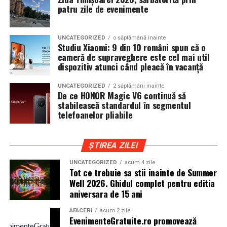
patru zile de evenimente
muzica se intalnesc firesc.
In luna august, Domeniul Stirbey Voda devine din nou
UNCATEGORIZED
o săptămână inainte
locul in care soundtrack-ul verii se asculta, dar mai ales
Studiu Xiaomi: 9 din 10 români spun că o
se traieste.
cameră de supraveghere este cel mai util
dispozitiv atunci când pleacă în vacanță
Programul complet si detaliile logistice sunt disponibile
UNCATEGORIZED
2 săptămâni inainte
pe site-ul oficial
www.summerwell.ro
si pe pagina de
De ce HONOR Magic V6 continuă să
Instagram a festivalului @summerwellfest.
stabilească standardul în segmentul
telefoanelor pliabile
Summer Well 2026
este un festival Orange, sustinut de
o serie de parteneri care dau forma si vibe universului
ȘTIREA ZILEI
festivalului: glo™, ING, Peroni Nastro Azzurro, Ursus,
Bacardi, Martini, Hendrick’s Gin, Jack Daniel’s, Mega
UNCATEGORIZED
acum 4 zile
Tot ce trebuie sa stii inainte de Summer
Image, Pepsi, Fashion Days, alpro, Transalpina, vitamin
Well 2026. Ghidul complet pentru editia
aqua, Lay’s, e-on, FABIZ, Bucharest Business School,
aniversara de 15 ani
biciclop, syoss, Persil, Sensodyne, InterContinental
Athénée Palace, alka, Secom.
AFACERI
acum 2 zile
EvenimenteGratuite.ro promovează