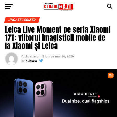
UNCATEGORIZED
Leica Live Moment pe seria Xiaomi
17T: viitorul imagisticii mobile de
la Xiaomi și Leica
Publicat
acum 2 luni
pe
mai 26, 2026
De
b2bseo