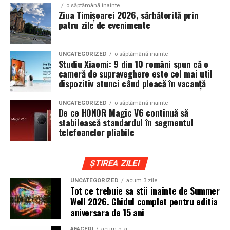
o săptămână inainte
un loc unde cultura pop, estetica contemporana si
Ziua Timișoarei 2026, sărbătorită prin
patru zile de evenimente
muzica se intalnesc firesc.
In luna august, Domeniul Stirbey Voda devine din nou
UNCATEGORIZED
o săptămână inainte
locul in care soundtrack-ul verii se asculta, dar mai ales
Studiu Xiaomi: 9 din 10 români spun că o
se traieste.
cameră de supraveghere este cel mai util
dispozitiv atunci când pleacă în vacanță
Programul complet si detaliile logistice sunt disponibile
UNCATEGORIZED
o săptămână inainte
pe site-ul oficial
www.summerwell.ro
si pe pagina de
De ce HONOR Magic V6 continuă să
Instagram a festivalului @summerwellfest.
stabilească standardul în segmentul
telefoanelor pliabile
Summer Well 2026
este un festival Orange, sustinut de
o serie de parteneri care dau forma si vibe universului
ȘTIREA ZILEI
festivalului: glo™, ING, Peroni Nastro Azzurro, Ursus,
Bacardi, Martini, Hendrick’s Gin, Jack Daniel’s, Mega
UNCATEGORIZED
acum 3 zile
Tot ce trebuie sa stii inainte de Summer
Image, Pepsi, Fashion Days, alpro, Transalpina, vitamin
Well 2026. Ghidul complet pentru editia
aqua, Lay’s, e-on, FABIZ, Bucharest Business School,
aniversara de 15 ani
biciclop, syoss, Persil, Sensodyne, InterContinental
Athénée Palace, alka, Secom.
AFACERI
acum o zi