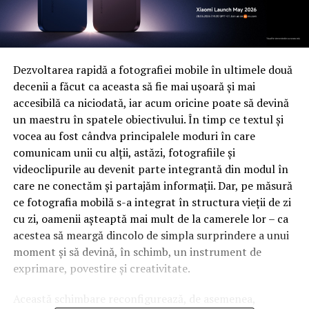
Dezvoltarea rapidă a fotografiei mobile în ultimele două
decenii a făcut ca aceasta să fie mai ușoară și mai
accesibilă ca niciodată, iar acum oricine poate să devină
un maestru în spatele obiectivului. În timp ce textul și
vocea au fost cândva principalele moduri în care
comunicam unii cu alții, astăzi, fotografiile și
videoclipurile au devenit parte integrantă din modul în
care ne conectăm și partajăm informații. Dar, pe măsură
ce fotografia mobilă s-a integrat în structura vieții de zi
cu zi, oamenii așteaptă mai mult de la camerele lor – ca
acestea să meargă dincolo de simpla surprindere a unui
moment și să devină, în schimb, un instrument de
exprimare, povestire și creativitate.
Această schimbare reconfigurează, de asemenea,