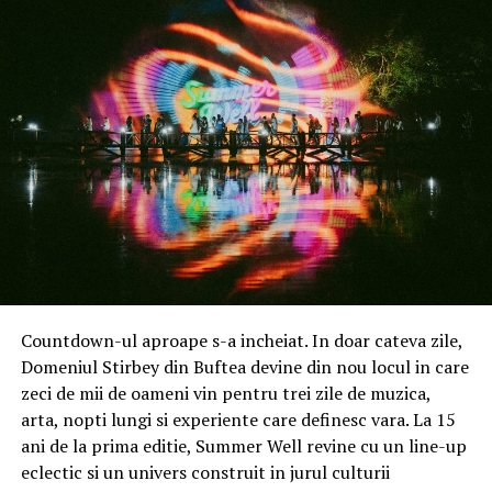
strategic construit pe o viziune comună pentru
fotografia mobilă, care urma să exploreze limitele
performanței optime și ale experiențelor de fotografie
mobilă. Unul dintre primele rezultate ale parteneriatului
a fost implementarea aspectului iconic Leica – Leica
look – pe telefoanele Xiaomi. Au fost create două stiluri
fotografice distincte: „Leica Authentic Look”, care a
replicat stilul natural recunoscut instantaneu ca fiind
Leica, și „Leica Vibrant Look”, care a păstrat identitatea
de bază a Leica, adaptând în același timp stilul pentru
un aspect optimizat pentru mobil și rețelele sociale.
Alături de aceste două stiluri majore, alte funcții precum
watermark-urile Leica și sunetele clasice de declanșator
Countdown-ul aproape s-a incheiat. In doar cateva zile,
au adus și mai mult din experiența autentică Leica pe
Domeniul Stirbey din Buftea devine din nou locul in care
smartphone-urile Xiaomi.
zeci de mii de oameni vin pentru trei zile de muzica,
arta, nopti lungi si experiente care definesc vara. La 15
ani de la prima editie, Summer Well revine cu un line-up
Tehnologia Xiaomi proiectată împreună cu Leica aduce
eclectic si un univers construit in jurul culturii
„Leica Look-ul” autentic pe smartphone-uri.