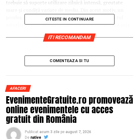
trebuie să suporte utilizare zilnică intensă, greutate
mare și condiții variate de mediu. Din acest motiv, un
produs de calitate nu este definit doar prin aspectul
CITESTE IN CONTINUARE
exterior, ci prin modul în care fiecare componentă este
proiectată și executată.
ITI RECOMANDAM
Diferențele dintre un vestiar metalic robust și unul
fragil pot deveni vizibile foarte repede după instalare.
Ușile care se deformează, marginile periculoase sau
COMENTEAZA SI TU
accesoriile care cedează sub greutate sunt semne clare
ale unui produs realizat fără atenție la detalii. În schimb,
un vestiar metalic de calitate este construit pentru
AFACERI
siguranță, durabilitate și funcționalitate pe termen lung.
EvenimenteGratuite.ro promovează
Calitatea tablei de oțel laminate
online evenimentele cu acces
gratuit din România
la rece
Elementul principal care definește rezistența unui
Publicat
acum 3 zile
pe
august 7, 2026
De
native