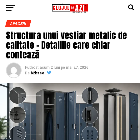
AFACERI
Structura unui vestiar metalic de
calitate – Detaliile care chiar
contează
Publicat
acum 2 luni
pe
mai 27, 2026
De
b2bseo