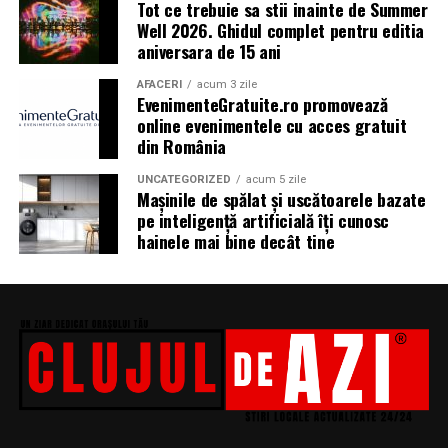
Tot ce trebuie sa stii inainte de Summer
ingredientele precum lime-ul sunt alegerea ideală. Dacă
Well 2026. Ghidul complet pentru editia
preferi aromele calde, exotice și cu personalitate, notele
aniversara de 15 ani
de smochină, cocos și lemn de santal sunt perfecte
pentru serile de vară.
AFACERI
acum 3 zile
EvenimenteGratuite.ro promovează
online evenimentele cu acces gratuit
din România
Indiferent de preferințe, sezonul cald este momentul
ideal să experimentezi și să descoperi parfumuri
UNCATEGORIZED
acum 5 zile
Mașinile de spălat și uscătoarele bazate
inspirate din universul parfumeriei de nișă. Iar
colecția
pe inteligență artificială îți cunosc
Top Scents
de la Oriflame demonstrează că
hainele mai bine decât tine
ingredientele premium, creativitatea și accesibilitatea
pot exista în aceeași sticlă.
(Advertorial)