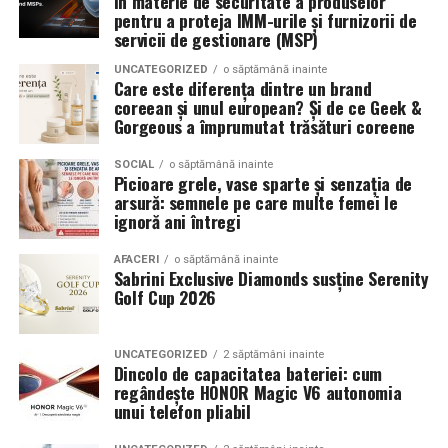
în materie de securitate a produselor
al zilei.
pentru a proteja IMM-urile și furnizorii de
funcționalitatea pe termen lung transformă vestiarul
(Advertorial)
servicii de gestionare (MSP)
metalic într-o soluție fiabilă și modernă.
Tropic Thunder
– vacanța într-o sticlă
UNCATEGORIZED
o săptămână inainte
Care este diferența dintre un brand
*Imagine de atenţie, generată de AI.
coreean și unul european? Și de ce Geek &
Pentru cei care preferă parfumurile mai calde și
Gorgeous a împrumutat trăsături coreene
senzuale, Tropic Thunder propune o atmosferă complet
ARTICOLE PE ACEIASI TEMA:
diferită.
SOCIAL
o săptămână inainte
URMATORUL
Picioare grele, vase sparte și senzația de
UZINEX deschide la Iași primul centru din România unde
arsură: semnele pe care multe femei le
Smochina coaptă, laptele de cocos și lemnul de santal
persoanele cu dizabilități locomotorii învață gratuit să
ignoră ani întregi
programeze roboți industriali
construiesc o compoziție inspirată de zilele petrecute la
soare și de energia destinațiilor tropicale. Este un
AFACERI
o săptămână inainte
NU RATATI
Sabrini Exclusive Diamonds susține Serenity
parfum care îmbină prospețimea fructelor cu confortul
UZINEX livrează prima centrală fotovoltaică mobilă din
Golf Cup 2026
notelor cremoase și lemnoase, fiind ideal pentru serile
România către ARS INDUSTRIAL | Comunicat de presă
de vară.
UNCATEGORIZED
2 săptămâni inainte
Dincolo de capacitatea bateriei: cum
Parfumuri create fără limite
regândește HONOR Magic V6 autonomia
unui telefon pliabil
Atât
La La Lime
, cât și
Tropic Thunder
fac parte din
Top
Scents
, prima colecție Oriflame inspirată din parfumeria