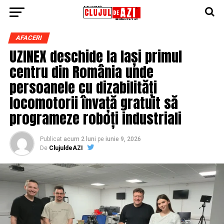
AFACERI
UZINEX deschide la Iași primul
centru din România unde
persoanele cu dizabilități
locomotorii învață gratuit să
programeze roboți industriali
Publicat
acum 2 luni
pe
iunie 9, 2026
De
ClujuldeAZI