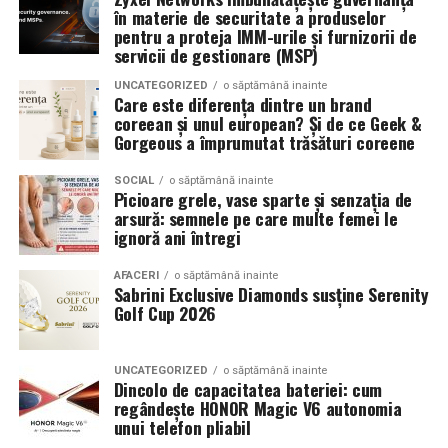
Sabrini — Diamante naturale. Momente autentice.
în materie de securitate a produselor
al zilei.
pentru a proteja IMM-urile și furnizorii de
(Advertorial)
servicii de gestionare (MSP)
Tropic Thunder
– vacanța într-o sticlă
UNCATEGORIZED
o săptămână inainte
Care este diferența dintre un brand
coreean și unul european? Și de ce Geek &
Pentru cei care preferă parfumurile mai calde și
Gorgeous a împrumutat trăsături coreene
senzuale, Tropic Thunder propune o atmosferă complet
diferită.
SOCIAL
o săptămână inainte
Picioare grele, vase sparte și senzația de
arsură: semnele pe care multe femei le
Smochina coaptă, laptele de cocos și lemnul de santal
ignoră ani întregi
construiesc o compoziție inspirată de zilele petrecute la
soare și de energia destinațiilor tropicale. Este un
AFACERI
o săptămână inainte
Sabrini Exclusive Diamonds susține Serenity
parfum care îmbină prospețimea fructelor cu confortul
Golf Cup 2026
notelor cremoase și lemnoase, fiind ideal pentru serile
de vară.
UNCATEGORIZED
o săptămână inainte
Dincolo de capacitatea bateriei: cum
Parfumuri create fără limite
regândește HONOR Magic V6 autonomia
unui telefon pliabil
Atât
La La Lime
, cât și
Tropic Thunder
fac parte din
Top