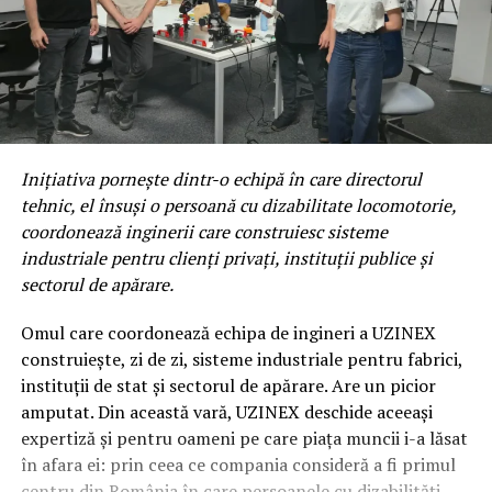
Inițiativa pornește dintr-o echipă în care directorul
tehnic, el însuși o persoană cu dizabilitate locomotorie,
coordonează inginerii care construiesc sisteme
industriale pentru clienți privați, instituții publice și
sectorul de apărare.
Omul care coordonează echipa de ingineri a UZINEX
construiește, zi de zi, sisteme industriale pentru fabrici,
instituții de stat și sectorul de apărare. Are un picior
amputat. Din această vară, UZINEX deschide aceeași
expertiză și pentru oameni pe care piața muncii i-a lăsat
în afara ei: prin ceea ce compania consideră a fi primul
centru din România în care persoanele cu dizabilități