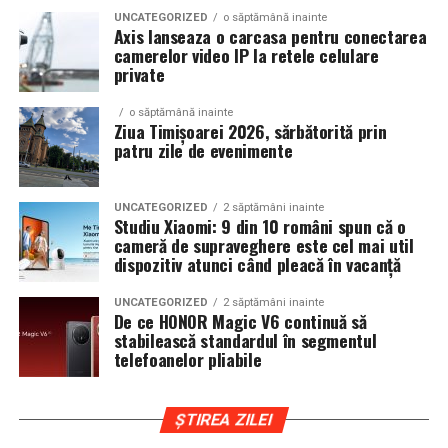
Scents
, prima colecție Oriflame inspirată din parfumeria
UNCATEGORIZED
o săptămână inainte
de nișă.
Axis lanseaza o carcasa pentru conectarea
camerelor video IP la retele celulare
private
Colecția a fost dezvoltată în colaborare cu Givaudan și
cu noua generație de parfumieri ai școlii sale de
o săptămână inainte
parfumerie. În cadrul unui proiect unic, aceștia au
Ziua Timișoarei 2026, sărbătorită prin
patru zile de evenimente
primit aceeași provocare: să creeze fără reguli, fără
constrângeri comerciale și fără limitări de cost.
Rezultatul este o colecție de parfumuri moderne,
UNCATEGORIZED
2 săptămâni inainte
construite în jurul creativității și al ingredientelor
Studiu Xiaomi: 9 din 10 români spun că o
cameră de supraveghere este cel mai util
premium.
dispozitiv atunci când pleacă în vacanță
Pentru cei care vor să descopere mai mult decât
UNCATEGORIZED
2 săptămâni inainte
parfumul din sticlă, Oriflame a lansat și o serie
de
De ce HONOR Magic V6 continuă să
episoade disponibile pe YouTube
, unde poate fi urmărit
stabilească standardul în segmentul
telefoanelor pliabile
întregul proces de creație, de la inspirație și alegerea
ingredientelor până la competiția dintre parfumieri.
ȘTIREA ZILEI
Ce parfum alegi vara?
Nu există un răspuns universal.