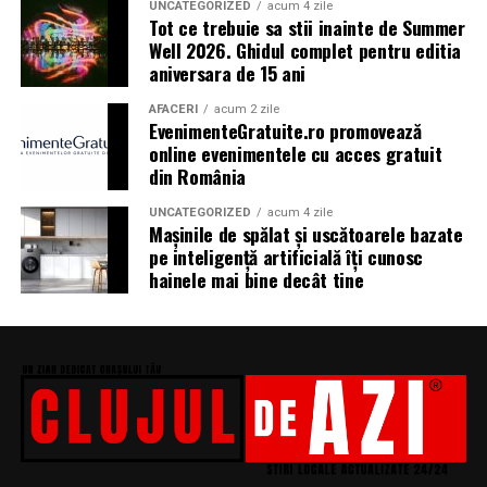
Dacă îți plac parfumurile proaspete, citrice și energice,
UNCATEGORIZED
acum 4 zile
Tot ce trebuie sa stii inainte de Summer
ingredientele precum lime-ul sunt alegerea ideală. Dacă
Well 2026. Ghidul complet pentru editia
preferi aromele calde, exotice și cu personalitate, notele
aniversara de 15 ani
de smochină, cocos și lemn de santal sunt perfecte
pentru serile de vară.
AFACERI
acum 2 zile
EvenimenteGratuite.ro promovează
online evenimentele cu acces gratuit
din România
Indiferent de preferințe, sezonul cald este momentul
ideal să experimentezi și să descoperi parfumuri
UNCATEGORIZED
acum 4 zile
Mașinile de spălat și uscătoarele bazate
inspirate din universul parfumeriei de nișă. Iar
colecția
pe inteligență artificială îți cunosc
Top Scents
de la Oriflame demonstrează că
hainele mai bine decât tine
ingredientele premium, creativitatea și accesibilitatea
pot exista în aceeași sticlă.
(Advertorial)