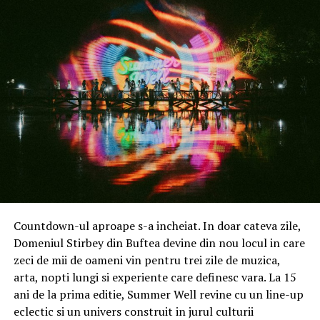
Premiul pentru design reprezintă însă doar una dintre
distincțiile obținute de HONOR Magic V6. La MWC 2026,
modelul a atras atenția publicațiilor internaționale de
tehnologie și s-a regăsit printre cele mai apreciate
lansări ale evenimentului. Redacția
TechRadar
i-a
acordat premiul „
Best in Show
”, descriind HONOR
Magic V6 drept o realizare impresionantă din punct de
vedere tehnologic. Jurnaliștii au remarcat faptul că
profilul extrem de subțire nu a venit în detrimentul
rezistenței, telefonul beneficiind de certificare IP69
pentru protecție împotriva apei și prafului.
Countdown-ul aproape s-a incheiat. In doar cateva zile,
Și
Android Central
„
Best in Show
”, subliniind
Domeniul Stirbey din Buftea devine din nou locul in care
dificultatea tehnică de a integra un nivel atât de ridicat
zeci de mii de oameni vin pentru trei zile de muzica,
de protecție într-un smartphone pliabil. Publicația
arta, nopti lungi si experiente care definesc vara. La 15
consideră că modelul se numără printre cele mai reușite
ani de la prima editie, Summer Well revine cu un line-up
lansări din categoria pliabilelor în 2026.
eclectic si un univers construit in jurul culturii