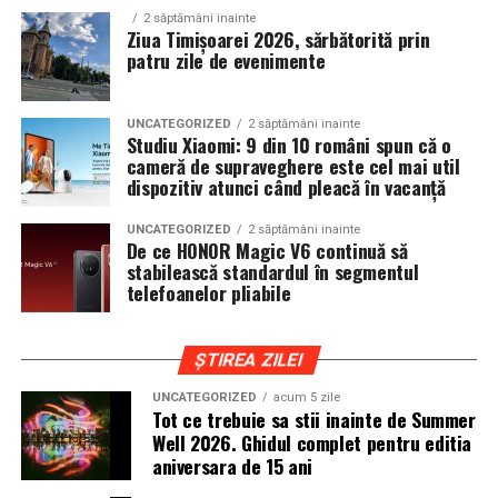
devenit unul dintre cele mai importante repere ale verii,
2 săptămâni inainte
un loc unde cultura pop, estetica contemporana si
Ziua Timișoarei 2026, sărbătorită prin
patru zile de evenimente
muzica se intalnesc firesc.
In luna august, Domeniul Stirbey Voda devine din nou
UNCATEGORIZED
2 săptămâni inainte
locul in care soundtrack-ul verii se asculta, dar mai ales
Studiu Xiaomi: 9 din 10 români spun că o
se traieste.
cameră de supraveghere este cel mai util
dispozitiv atunci când pleacă în vacanță
Programul complet si detaliile logistice sunt disponibile
UNCATEGORIZED
2 săptămâni inainte
pe site-ul oficial
www.summerwell.ro
si pe pagina de
De ce HONOR Magic V6 continuă să
Instagram a festivalului @summerwellfest.
stabilească standardul în segmentul
telefoanelor pliabile
Summer Well 2026
este un festival Orange, sustinut de
o serie de parteneri care dau forma si vibe universului
ȘTIREA ZILEI
festivalului: glo™, ING, Peroni Nastro Azzurro, Ursus,
Bacardi, Martini, Hendrick’s Gin, Jack Daniel’s, Mega
UNCATEGORIZED
acum 5 zile
Tot ce trebuie sa stii inainte de Summer
Image, Pepsi, Fashion Days, alpro, Transalpina, vitamin
Well 2026. Ghidul complet pentru editia
aqua, Lay’s, e-on, FABIZ, Bucharest Business School,
aniversara de 15 ani
biciclop, syoss, Persil, Sensodyne, InterContinental