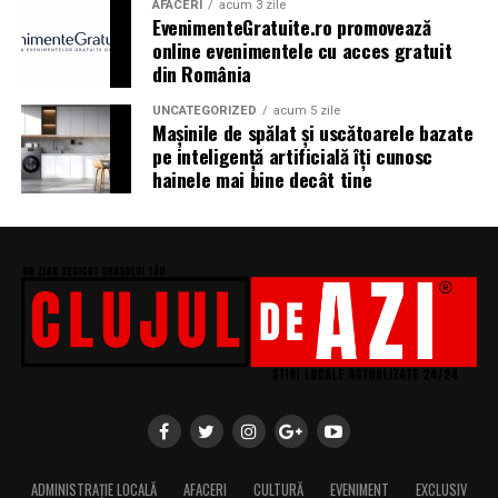
Athénée Palace, alka, Secom.
AFACERI
acum 3 zile
EvenimenteGratuite.ro promovează
online evenimentele cu acces gratuit
Abonamentele pot fi achizitionate de pe summerwell.ro,
din România
la pretul de 513 lei + taxe. De asemenea, sunt disponibile
si bilete de o zi la pretul de 351 lei + taxe pentru vineri si
UNCATEGORIZED
acum 5 zile
sambata, iar pentru duminica costul biletului este de
Mașinile de spălat și uscătoarele bazate
pe inteligență artificială îți cunosc
426 lei + taxe.
hainele mai bine decât tine
ADMINISTRAȚIE LOCALĂ
AFACERI
CULTURĂ
EVENIMENT
EXCLUSIV