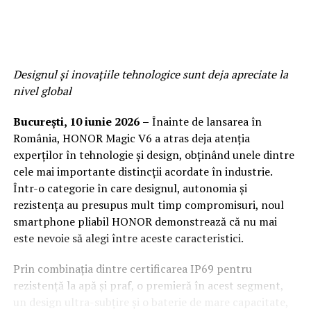
Designul și inovațiile tehnologice sunt deja apreciate la
nivel global
București
, 10 iunie 2026
–
Înainte de lansarea în
România, HONOR Magic V6 a atras deja atenția
experților în tehnologie și design, obținând unele dintre
cele mai importante distincții acordate în industrie.
Într-o categorie în care designul, autonomia și
rezistența au presupus mult timp compromisuri, noul
smartphone pliabil HONOR demonstrează că nu mai
este nevoie să alegi între aceste caracteristici.
Prin combinația dintre certificarea IP69 pentru
rezistență la apă și praf, o premieră în acest segment,
un design ultra-subțire și o baterie de mare capacitate,