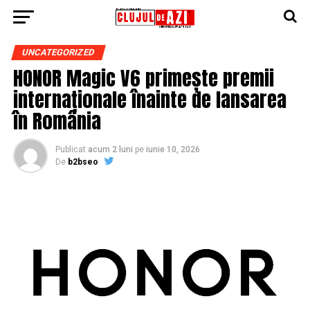
UNCATEGORIZED
HONOR Magic V6 primește premii
internaționale înainte de lansarea
în România
Publicat
acum 2 luni
pe
iunie 10, 2026
De
b2bseo