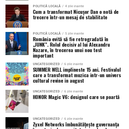
POLITICĂ LOCALĂ
4 zile inainte
Cum a transformat Nicușor Dan o notă de
trecere într-un mesaj de stabilitate
POLITICĂ LOCALĂ
5 zile inainte
România evită să fie retrogradată în
„JUNK”. Rolul decisiv al lui Alexandru
Nazare, în trecerea unui nou test
important
UNCATEGORIZED
6 zile inainte
SUMMER WELL implineste 15 ani. Festivalul
care a transformat muzica intr-un univers
cultural revine in august
UNCATEGORIZED
6 zile inainte
HONOR Magic V6: designul care se poartă
UNCATEGORIZED
6 zile inainte
Zyxel Networks îmbunătățește guvernanța