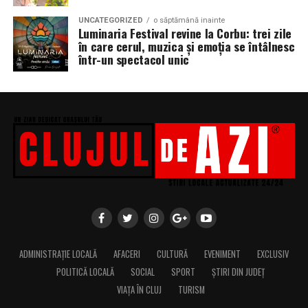
UNCATEGORIZED
o săptămână inainte
Luminaria Festival revine la Corbu: trei zile
în care cerul, muzica și emoția se întâlnesc
într-un spectacol unic
ADMINISTRAȚIE LOCALĂ
AFACERI
CULTURĂ
EVENIMENT
EXCLUSIV
POLITICĂ LOCALĂ
SOCIAL
SPORT
ȘTIRI DIN JUDEȚ
VIAȚA ÎN CLUJ
TURISM