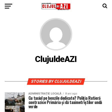
ClujuldeAZI
STORIES BY CLUJULDEAZI
ADMINISTRAȚIE LOCALĂ
8 ani ago
Cu taxiul pe benzile dedicate? Poliția Rutieră
contrazice Primăria și dă taximetriștilor undă
verde