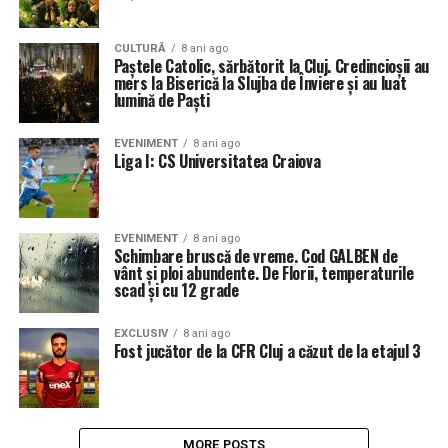
CULTURĂ
8 ani ago
Paştele Catolic, sărbătorit la Cluj. Credincioşii au
mers la Biserică la Slujba de Înviere şi au luat
lumină de Paşti
EVENIMENT
8 ani ago
Liga I: CS Universitatea Craiova
EVENIMENT
8 ani ago
Schimbare bruscă de vreme. Cod GALBEN de
vânt şi ploi abundente. De Florii, temperaturile
scad şi cu 12 grade
EXCLUSIV
8 ani ago
Fost jucător de la CFR Cluj a căzut de la etajul 3
MORE POSTS