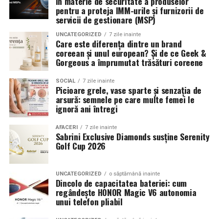
în materie de securitate a produselor
pentru a proteja IMM-urile și furnizorii de
servicii de gestionare (MSP)
UNCATEGORIZED
7 zile inainte
Care este diferența dintre un brand
coreean și unul european? Și de ce Geek &
Gorgeous a împrumutat trăsături coreene
SOCIAL
7 zile inainte
Picioare grele, vase sparte și senzația de
arsură: semnele pe care multe femei le
ignoră ani întregi
AFACERI
7 zile inainte
Sabrini Exclusive Diamonds susține Serenity
Golf Cup 2026
UNCATEGORIZED
o săptămână inainte
Dincolo de capacitatea bateriei: cum
regândește HONOR Magic V6 autonomia
unui telefon pliabil