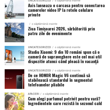
UNCATEGORIZED
o săptămână inainte
Axis lanseaza o carcasa pentru conectarea
camerelor video IP la retele celulare
private
o săptămână inainte
Ziua Timișoarei 2026, sărbătorită prin
patru zile de evenimente
UNCATEGORIZED
o săptămână inainte
Studiu Xiaomi: 9 din 10 români spun că o
cameră de supraveghere este cel mai util
dispozitiv atunci când pleacă în vacanță
UNCATEGORIZED
o săptămână inainte
De ce HONOR Magic V6 continuă să
stabilească standardul în segmentul
telefoanelor pliabile
AFACERI
o săptămână inainte
Cum alegi parfumul potrivit pentru vară?
Ingredientele care rezistă în sezonul cald