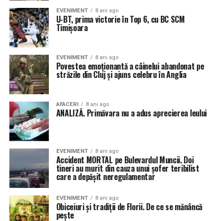
EVENIMENT
8 ani ago
U-BT, prima victorie în Top 6, cu BC SCM
Timișoara
EVENIMENT
8 ani ago
Povestea emoționantă a câinelui abandonat pe
străzile din Cluj și ajuns celebru în Anglia
AFACERI
8 ani ago
ANALIZĂ. Primăvara nu a adus aprecierea leului
EVENIMENT
8 ani ago
Accident MORTAL pe Bulevardul Muncii. Doi
tineri au murit din cauza unui șofer teribilist
care a depășit neregulamentar
EVENIMENT
8 ani ago
Obiceiuri și tradiții de Florii. De ce se mănâncă
pește