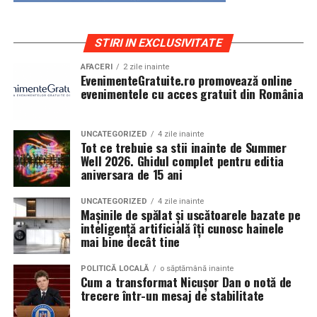
STIRI IN EXCLUSIVITATE
AFACERI
2 zile inainte
EvenimenteGratuite.ro promovează online
evenimentele cu acces gratuit din România
UNCATEGORIZED
4 zile inainte
Tot ce trebuie sa stii inainte de Summer
Well 2026. Ghidul complet pentru editia
aniversara de 15 ani
UNCATEGORIZED
4 zile inainte
Mașinile de spălat și uscătoarele bazate pe
inteligență artificială îți cunosc hainele
mai bine decât tine
POLITICĂ LOCALĂ
o săptămână inainte
Cum a transformat Nicușor Dan o notă de
trecere într-un mesaj de stabilitate