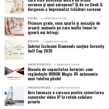
coreean și unul european? Și de ce Geek &
Gorgeous a împrumutat trăsături coreene
SOCIAL
o săptămână inainte
Picioare grele, vase sparte și senzația de
arsură: semnele pe care multe femei le
ignoră ani întregi
AFACERI
o săptămână inainte
Sabrini Exclusive Diamonds susține Serenity
Golf Cup 2026
UNCATEGORIZED
o săptămână inainte
Dincolo de capacitatea bateriei: cum
regândește HONOR Magic V6 autonomia
unui telefon pliabil
UNCATEGORIZED
o săptămână inainte
Axis lanseaza o carcasa pentru conectarea
camerelor video IP la retele celulare
private