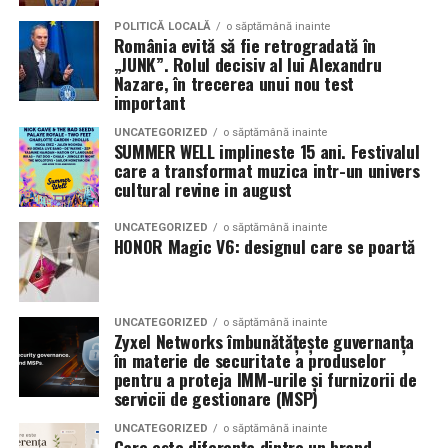
POLITICĂ LOCALĂ
o săptămână inainte
România evită să fie retrogradată în
„JUNK”. Rolul decisiv al lui Alexandru
Nazare, în trecerea unui nou test
important
UNCATEGORIZED
o săptămână inainte
SUMMER WELL implineste 15 ani. Festivalul
care a transformat muzica intr-un univers
cultural revine in august
UNCATEGORIZED
o săptămână inainte
HONOR Magic V6: designul care se poartă
UNCATEGORIZED
o săptămână inainte
Zyxel Networks îmbunătățește guvernanța
în materie de securitate a produselor
pentru a proteja IMM-urile și furnizorii de
servicii de gestionare (MSP)
UNCATEGORIZED
o săptămână inainte
Care este diferența dintre un brand