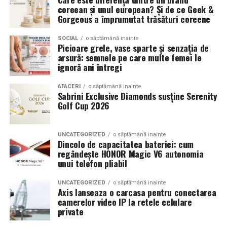
coreean și unul european? Și de ce Geek &
Gorgeous a împrumutat trăsături coreene
SOCIAL
o săptămână inainte
Picioare grele, vase sparte și senzația de
arsură: semnele pe care multe femei le
ignoră ani întregi
AFACERI
o săptămână inainte
Sabrini Exclusive Diamonds susține Serenity
Golf Cup 2026
UNCATEGORIZED
o săptămână inainte
Dincolo de capacitatea bateriei: cum
regândește HONOR Magic V6 autonomia
unui telefon pliabil
UNCATEGORIZED
o săptămână inainte
Axis lanseaza o carcasa pentru conectarea
camerelor video IP la retele celulare
private