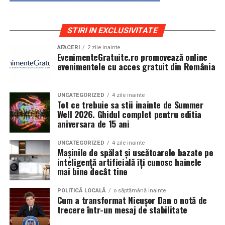
STIRI IN EXCLUSIVITATE
AFACERI
2 zile inainte
EvenimenteGratuite.ro promovează online
evenimentele cu acces gratuit din România
UNCATEGORIZED
4 zile inainte
Tot ce trebuie sa stii inainte de Summer
Well 2026. Ghidul complet pentru editia
aniversara de 15 ani
UNCATEGORIZED
4 zile inainte
Mașinile de spălat și uscătoarele bazate pe
inteligență artificială îți cunosc hainele
mai bine decât tine
POLITICĂ LOCALĂ
o săptămână inainte
Cum a transformat Nicușor Dan o notă de
trecere într-un mesaj de stabilitate